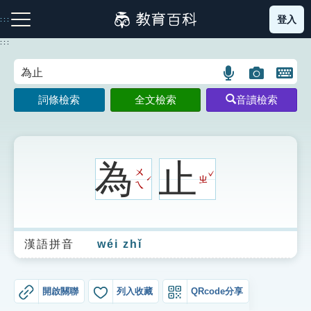
跳
登入
:::
到
主
:::
要
內
語
圖
開
容
注音索引圖示
筆畫索引圖示
部首索引表圖示
言
片
啟
詞條檢索
全文檢索
音讀檢索
搜
搜
鍵
尋
尋
盤
圖
圖
圖
示
示
示
為
止
ˇ
ㄨ
ㄓ
ˊ
ㄟ
網站導覽
漢語拼音
wéi zhǐ
生字詞彙表
成語故事
開啟關聯
列入收藏
QRcode分享