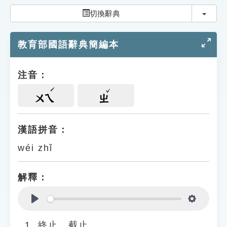
索引選單
切換
切換辭典
知識索引
教育部國語辭典簡編本
單字索引
生命大百科索引
注音：
遊戲專區
ㄨㄟ
ㄓ
教學應用
漢語拼音：
wéi zhǐ
貓頭鷹博士
解釋：
Play
Settings
終止、截止。