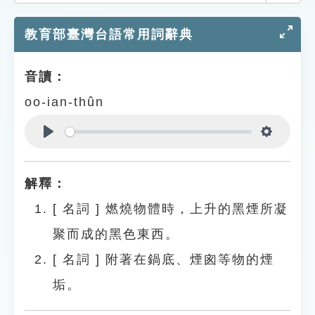
索引選單
教育部臺灣台語常用詞辭典
知識索引
單字索引
音讀：
生命大百科索引
oo-ian-thûn
遊戲專區
Play
Settings
教學應用
解釋：
貓頭鷹博士
[
名詞
]
燃燒物體時，上升的黑煙所凝
聚而成的黑色東西。
[
名詞
]
附著在鍋底、煙囪等物的煙
垢。