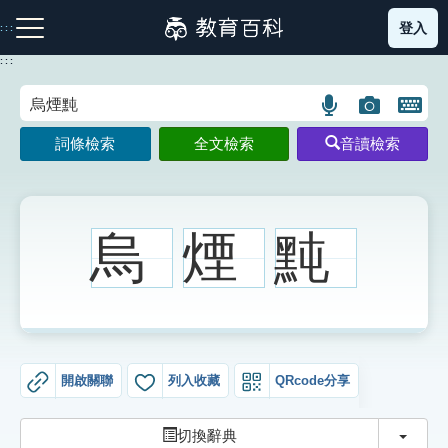
跳
登入
:::
到
主
:::
要
內
語
圖
開
容
注音索引圖示
筆畫索引圖示
部首索引表圖示
言
片
啟
詞條檢索
全文檢索
音讀檢索
搜
搜
鍵
尋
尋
盤
圖
圖
圖
示
示
示
烏
煙
黗
網站導覽
生字詞彙表
開啟關聯
列入收藏
QRcode分享
成語故事
切換
切換辭典