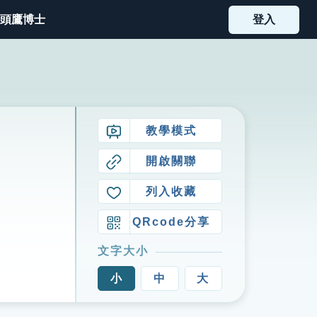
頭鷹博士
登入
教學模式
開啟關聯
列入收藏
QRcode分享
文字大小
小
中
大