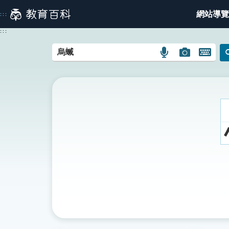
跳
網站導覽
:::
到
主
:::
要
內
語
圖
開
容
言
片
啟
搜
搜
鍵
尋
尋
盤
圖
圖
圖
示
示
示