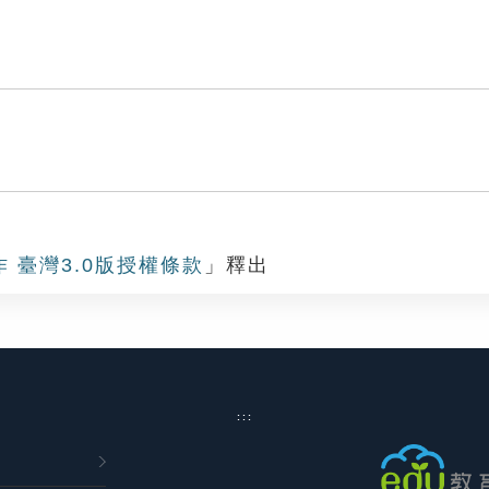
作 臺灣3.0版授權條款
」釋出
:::