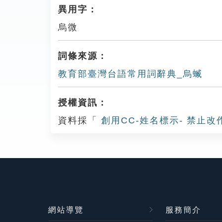
異用字：
烏微
詞條來源：
教育部臺灣台語常用詞辭典_烏蝛
授權資訊：
資料採「
創用CC-姓名標示- 禁止改
網站導覽
服務簡介