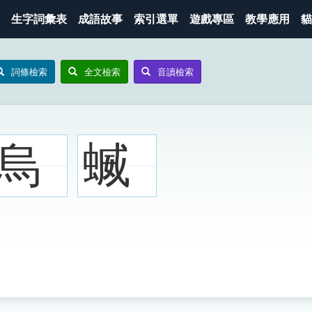
生字詞彙表
成語故事
索引選單
遊戲專區
教學應用
貓
詞條檢索
全文檢索
音讀檢索
烏
蝛