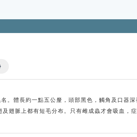
Settings
蟲名。體長約一點五公釐，頭部黑色，觸角及口器深
翅及翅脈上都有短毛分布。只有雌成蟲才會吸血，