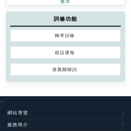
無常
詞條功能
轉寄詞條
錯誤通報
推薦關聯詞
:::
網站導覽
服務簡介