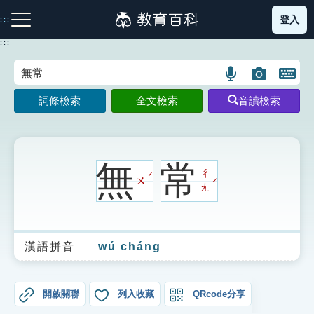
跳
登入
:::
到
主
:::
要
內
語
圖
開
容
注音索引圖示
筆畫索引圖示
部首索引表圖示
言
片
啟
詞條檢索
全文檢索
音讀檢索
搜
搜
鍵
尋
尋
盤
圖
圖
圖
示
示
示
無
常
ㄔ
ˊ
ㄨ
ˊ
ㄤ
網站導覽
漢語拼音
wú cháng
生字詞彙表
成語故事
開啟關聯
列入收藏
QRcode分享