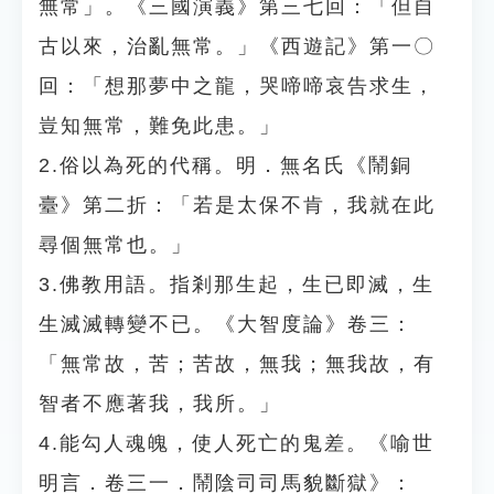
無常」。《三國演義》第三七回：「但自
古以來，治亂無常。」《西遊記》第一〇
回：「想那夢中之龍，哭啼啼哀告求生，
豈知無常，難免此患。」
2.俗以為死的代稱。明．無名氏《鬧銅
臺》第二折：「若是太保不肯，我就在此
尋個無常也。」
3.佛教用語。指剎那生起，生已即滅，生
生滅滅轉變不已。《大智度論》卷三：
「無常故，苦；苦故，無我；無我故，有
智者不應著我，我所。」
4.能勾人魂魄，使人死亡的鬼差。《喻世
明言．卷三一．鬧陰司司馬貌斷獄》：