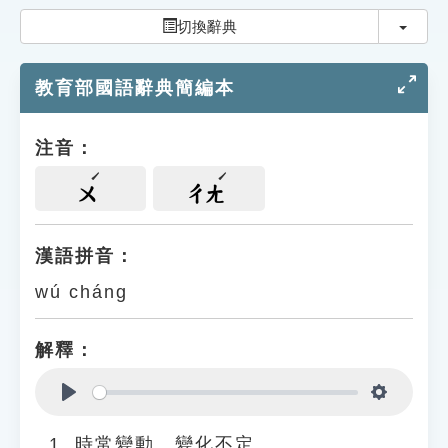
索引選單
切換
切換辭典
知識索引
教育部國語辭典簡編本
單字索引
生命大百科索引
注音：
遊戲專區
ㄨ
ㄔㄤ
教學應用
漢語拼音：
wú cháng
貓頭鷹博士
解釋：
Play
Settings
時常變動、變化不定。