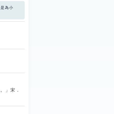
您是為小
死。」宋．