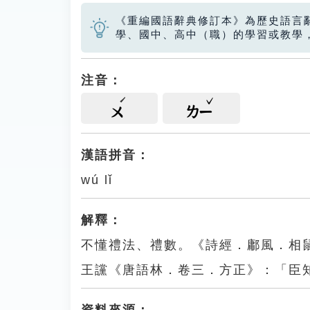
《重編國語辭典修訂本》為歷史語言
學、國中、高中（職）的學習或教學
注音：
ㄨ
ㄌㄧ
漢語拼音：
wú lǐ
解釋：
不懂禮法、禮數。《詩經．鄘風．相
王讜《唐語林．卷三．方正》：「臣