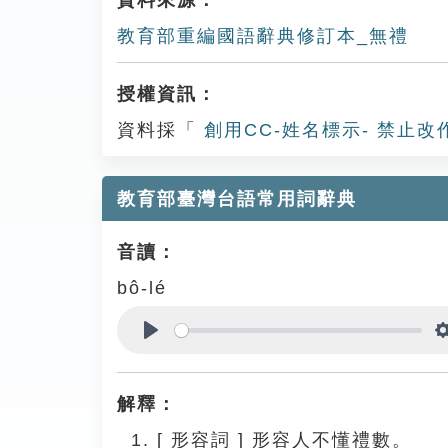
資料來源：
教育部重編國語辭典修訂本_無禮
授權資訊：
資料採「
創用CC-姓名標示- 禁止改
教育部臺灣台語常用詞辭典
音讀：
bô-lé
Play
解釋：
[
形容詞
]
形容人不懂禮數。