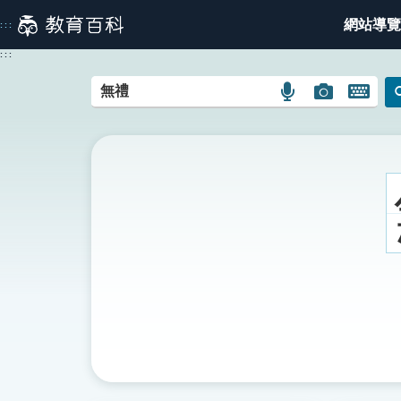
跳
網站導覽
:::
到
主
:::
要
內
語
圖
開
容
言
片
啟
搜
搜
鍵
尋
尋
盤
圖
圖
圖
示
示
示