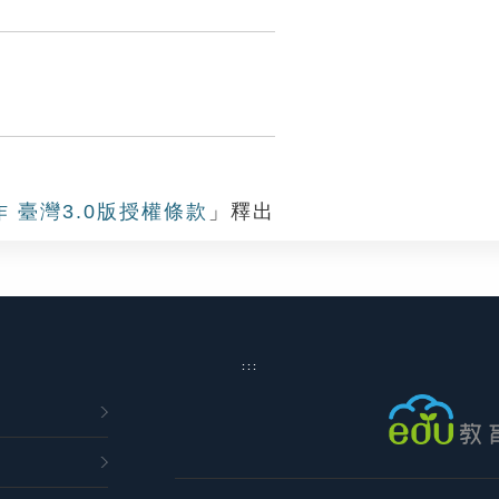
作 臺灣3.0版授權條款
」釋出
:::