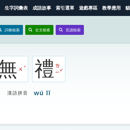
生字詞彙表
成語故事
索引選單
遊戲專區
教學應用
貓
詞條檢索
全文檢索
音讀檢索
無
禮
ㄌ
ˊ
ㄨ
ˇ
ㄧ
wú lǐ
漢語拼音