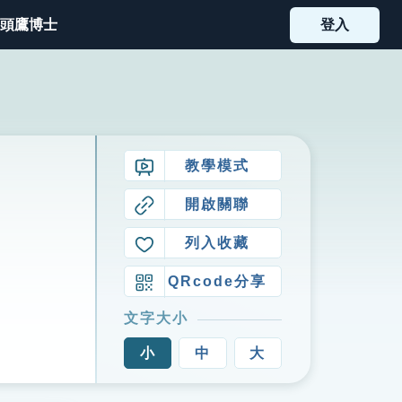
頭鷹博士
登入
教學模式
開啟關聯
列入收藏
QRcode分享
文字大小
小
中
大