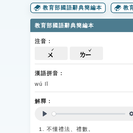
教育部國語辭典簡編本
教
教育部國語辭典簡編本
注音：
ㄨ
ㄌㄧ
漢語拼音：
wú lǐ
解釋：
Play
不懂禮法、禮數。