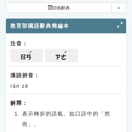
索引選單
切換
切換辭典
知識索引
教育部國語辭典簡編本
單字索引
生命大百科索引
注音：
遊戲專區
ㄖㄢ
ㄗㄜ
教學應用
漢語拼音：
rán zé
貓頭鷹博士
解釋：
表示轉折的語氣。如口語中的「然
而」。