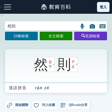
跳
登入
:::
到
主
:::
要
內
語
圖
開
容
注音索引圖示
筆畫索引圖示
部首索引表圖示
言
片
啟
詞條檢索
全文檢索
音讀檢索
搜
搜
鍵
尋
尋
盤
圖
圖
圖
示
示
示
然
則
ㄖ
ㄗ
ˊ
ˊ
ㄢ
ㄜ
網站導覽
漢語拼音
rán zé
生字詞彙表
成語故事
開啟關聯
列入收藏
QRcode分享