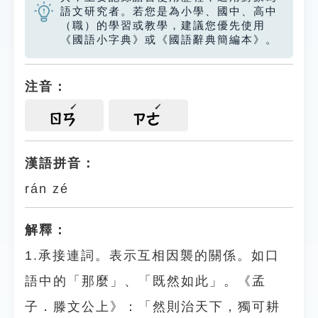
語文研究者。若您是為小學、國中、高中
（職）的學習或教學，建議您優先使用
《國語小字典》或《國語辭典簡編本》。
注音：
ㄖㄢ
ㄗㄜ
漢語拼音：
rán zé
解釋：
1.承接連詞。表示互相因襲的關係。如口
語中的「那麼」、「既然如此」。《孟
子．滕文公上》：「然則治天下，獨可耕