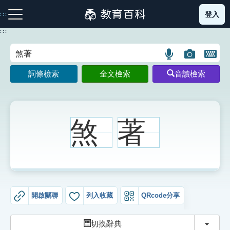
跳
登入
:::
到
主
:::
要
內
語
圖
開
容
注音索引圖示
筆畫索引圖示
部首索引表圖示
言
片
啟
詞條檢索
全文檢索
音讀檢索
搜
搜
鍵
尋
尋
盤
圖
圖
圖
示
示
示
煞
著
網站導覽
生字詞彙表
開啟關聯
列入收藏
QRcode分享
成語故事
切換
切換辭典