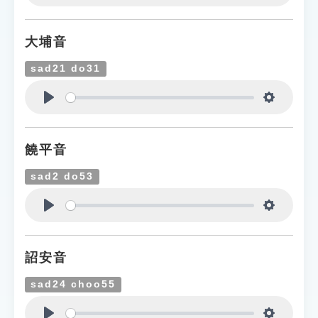
Play
Settings
大埔音
sad21 do31
Play
Settings
饒平音
sad2 do53
Play
Settings
詔安音
sad24 choo55