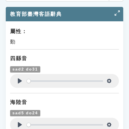
索引選單
教育部臺灣客語辭典
知識索引
單字索引
屬性：
生命大百科索引
動
遊戲專區
四縣音
教學應用
sad2 do31
貓頭鷹博士
Play
Settings
海陸音
sad5 do24