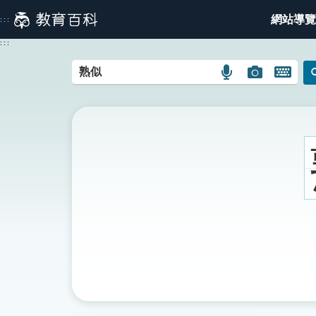
跳
網站導覽
:::
到
主
:::
要
內
語
圖
開
容
言
片
啟
搜
搜
鍵
尋
尋
盤
圖
圖
圖
示
示
示