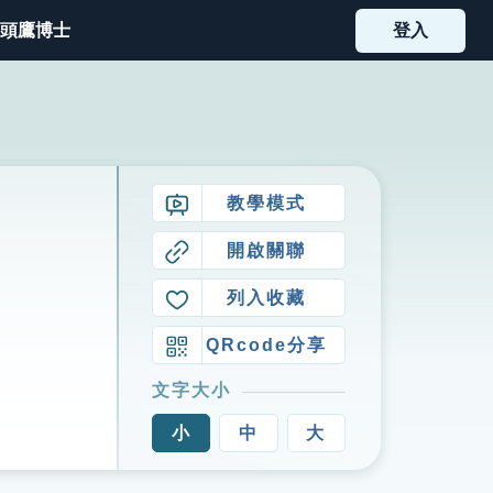
頭鷹博士
登入
教學模式
開啟關聯
列入收藏
QRcode分享
文字大小
小
中
大