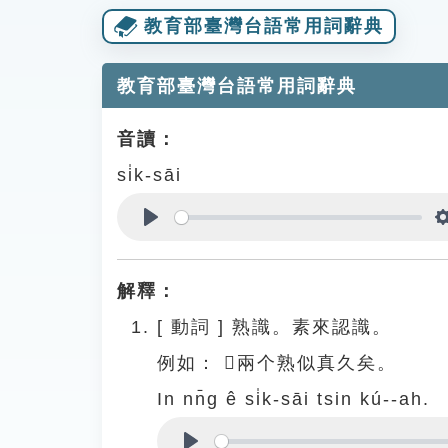
教育部臺灣台語常用詞辭典
教育部臺灣台語常用詞辭典
音讀：
si̍k-sāi
Play
解釋：
[
動詞
]
熟識。素來認識。
例如：
𪜶兩个熟似真久矣。
In nn̄g ê si̍k-sāi tsin kú--ah.