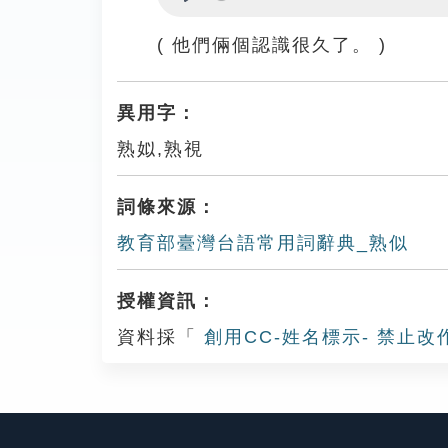
Play
( 他們倆個認識很久了。 )
異用字：
熟姒,熟視
詞條來源：
教育部臺灣台語常用詞辭典_熟似
授權資訊：
資料採「
創用CC-姓名標示- 禁止改