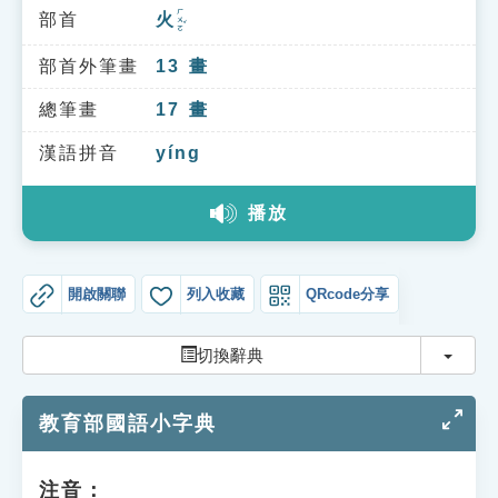
索引選單
ㄏㄨㄛˇ
部首
火
知識索引
部首外筆畫
13
畫
單字索引
總筆畫
17
畫
生命大百科索引
漢語拼音
yíng
遊戲專區
播放
教學應用
開啟關聯
列入收藏
QRcode分享
貓頭鷹博士
切換
切換辭典
教育部國語小字典
注音：