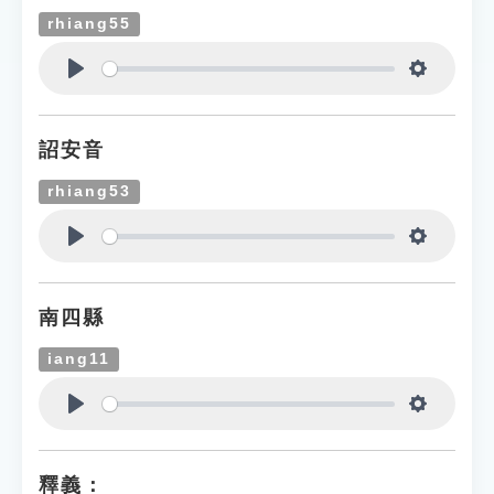
rhiang55
Play
Settings
詔安音
rhiang53
Play
Settings
南四縣
iang11
Play
Settings
釋義：