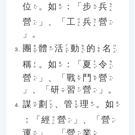
位
。
如
：「
步
兵
ㄅㄧㄥ
ㄨㄟˋ
ㄖㄨˊ
ㄅㄨˋ
營
」、「
工
兵
營
ㄍㄨㄥ
ㄅㄧㄥ
ㄧㄥˊ
ㄧㄥˊ
」。
團
體
活
動
的
名
ㄊㄨㄢˊ
ㄏㄨㄛˊ
ㄉㄨㄥˋ
ㄇㄧㄥˊ
˙ㄉㄜ
ㄊㄧˇ
稱
。
如
：「
夏
令
ㄒㄧㄚˋ
ㄌㄧㄥˋ
ㄖㄨˊ
ㄔㄥ
營
」、「
戰
鬥
營
ㄧㄥˊ
ㄓㄢˋ
ㄉㄡˋ
ㄧㄥˊ
」、「
研
習
營
」。
ㄧㄢˊ
ㄒㄧˊ
ㄧㄥˊ
謀
劃
、
管
理
。
如
ㄏㄨㄚˋ
ㄍㄨㄢˇ
ㄇㄡˊ
ㄌㄧˇ
ㄖㄨˊ
：「
經
營
」、「
營
ㄐㄧㄥ
ㄧㄥˊ
ㄧㄥˊ
運
」、「
營
業
ㄩㄣˋ
ㄧㄥˊ
ㄧㄝˋ