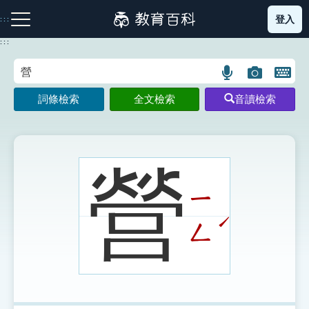
跳
登入
:::
到
主
:::
要
內
語
圖
開
容
注音索引圖示
筆畫索引圖示
部首索引表圖示
言
片
啟
詞條檢索
全文檢索
音讀檢索
搜
搜
鍵
尋
尋
盤
圖
圖
圖
示
示
示
營
ㄧ
網站導覽
ˊ
ㄥ
生字詞彙表
成語故事