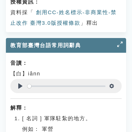
授權資訊：
資料採「
創用CC-姓名標示-非商業性-禁
止改作 臺灣3.0版授權條款
」釋出
教育部臺灣台語常用詞辭典
音讀：
【白】iânn
Play
Settings
解釋：
[
名詞
]
軍隊駐紮的地方。
例如：
軍營