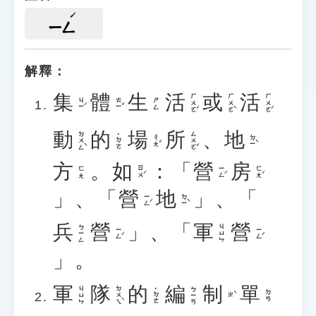
ㄧㄥ
解釋：
集
體
生
活
或
活
ㄏㄨㄛˊ
ㄏㄨㄛˋ
ㄏㄨㄛˊ
ㄐㄧˊ
ㄊㄧˇ
ㄕㄥ
動
的
場
所
、
地
ㄉㄨㄥˋ
ㄙㄨㄛˇ
˙ㄉㄜ
ㄔㄤˇ
ㄉㄧˋ
方
。
如
：「
營
房
ㄖㄨˊ
ㄧㄥˊ
ㄈㄤˊ
ㄈㄤ
」、「
營
地
」、「
ㄧㄥˊ
ㄉㄧˋ
兵
營
」、「
軍
營
ㄅㄧㄥ
ㄐㄩㄣ
ㄧㄥˊ
ㄧㄥˊ
」。
軍
隊
的
編
制
單
ㄉㄨㄟˋ
ㄐㄩㄣ
ㄅㄧㄢ
˙ㄉㄜ
ㄉㄢ
ㄓˋ