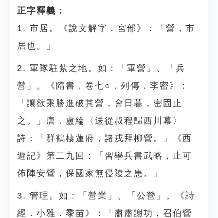
正字釋義：
1. 市居。《說文解字．宮部》：「營，市
居也。」
2. 軍隊駐紮之地。如：「軍營」、「兵
營」。《隋書．卷七○．列傳．李密》：
「讓欲乘勝進破其營，會日暮，密固止
之。」唐．盧綸〈送從叔程歸西川幕〉
詩：「群鶴棲蓮府，諸戎拜柳營。」《西
遊記》第二九回：「習學兵書武略，止可
佈陣安營，保國家無侵陵之患。」
3. 管理。如：「營業」、「公營」。《詩
經．小雅．黍苗》：「肅肅謝功，召伯營