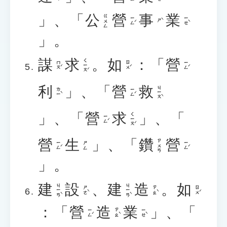
」、「
公
營
事
業
ㄍㄨㄥ
ㄧㄥˊ
ㄧㄝˋ
ㄕˋ
」。
謀
求
。
如
：「
營
ㄑㄧㄡˊ
ㄇㄡˊ
ㄖㄨˊ
ㄧㄥˊ
利
」、「
營
救
ㄐㄧㄡˋ
ㄌㄧˋ
ㄧㄥˊ
」、「
營
求
」、「
ㄑㄧㄡˊ
ㄧㄥˊ
營
生
」、「
鑽
營
ㄗㄨㄢ
ㄧㄥˊ
ㄧㄥˊ
ㄕㄥ
」。
建
設
、
建
造
。
如
ㄐㄧㄢˋ
ㄐㄧㄢˋ
ㄕㄜˋ
ㄗㄠˋ
ㄖㄨˊ
：「
營
造
業
」、「
ㄧㄥˊ
ㄗㄠˋ
ㄧㄝˋ