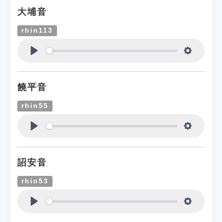
大埔音
rhin113
Play
Settings
饒平音
rhin55
Play
Settings
詔安音
rhin53
Play
Settings