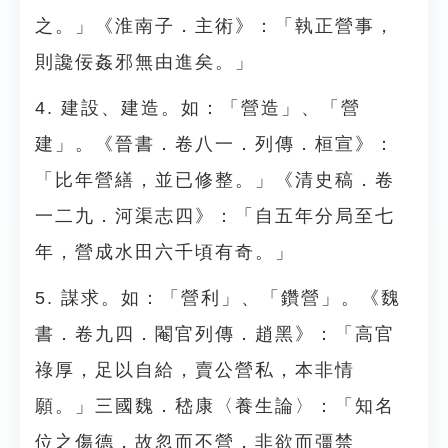
之。」《淮南子．主術》：「執正營事，
則讒佞姦邪無由進矣。」
4. 建設、建造。如：「營造」、「營
建」。《晉書．卷八一．列傳．桓宣》：
「比年營繕，並已修整。」《清史稿．卷
一二九．河渠志四》：「自五年分局至七
年，營成水田六千頃有奇。」
5. 謀求。如：「營利」、「鑽營」。《魏
書．卷九四．閹官列傳．趙黑》：「高官
祿厚，足以自給，賣公營私，本非情
願。」三國魏．嵇康〈養生論〉：「知名
位之傷德，故忽而不營，非欲而彊禁