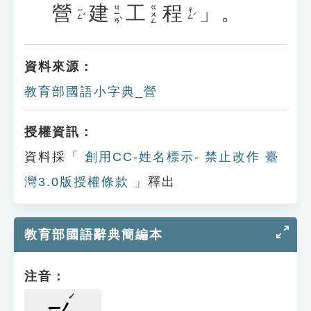
營
建
工
程
」。
ㄐㄧㄢˋ
ㄍㄨㄥ
ㄧㄥˊ
ㄔㄥˊ
資料來源：
教育部國語小字典_營
授權資訊：
資料採「
創用CC-姓名標示- 禁止改作 臺
灣3.0版授權條款
」釋出
教育部國語辭典簡編本
注音：
ㄧㄥ