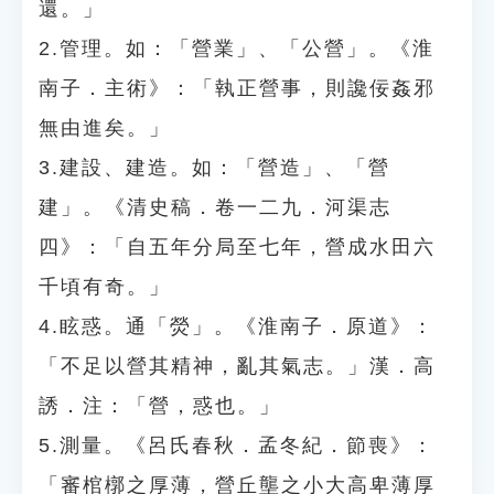
還。」
2.管理。如：「營業」、「公營」。《淮
南子．主術》：「執正營事，則讒佞姦邪
無由進矣。」
3.建設、建造。如：「營造」、「營
建」。《清史稿．卷一二九．河渠志
四》：「自五年分局至七年，營成水田六
千頃有奇。」
4.眩惑。通「熒」。《淮南子．原道》：
「不足以營其精神，亂其氣志。」漢．高
誘．注：「營，惑也。」
5.測量。《呂氏春秋．孟冬紀．節喪》：
「審棺槨之厚薄，營丘壟之小大高卑薄厚