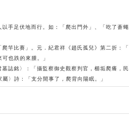
或人以手足伏地而行。如：「爬出門外」、「吃了蒼
、「爬竿比賽」。元．紀君祥《趙氏孤兒》第二折：
來可也跌的來腫。」
王君墓誌銘〉：「攝監察御史觀察判官，櫛垢爬癢，
家屬〉詩：「支分閒事了，爬背向陽眠。」