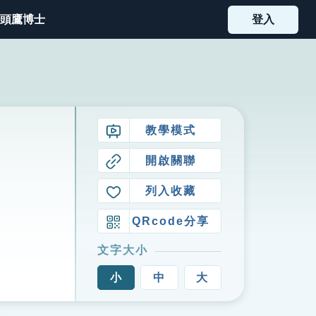
頭鷹博士
登入
教學模式
開啟關聯
列入收藏
QRcode分享
文字大小
小
中
大