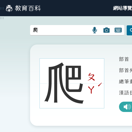
跳
網站導覽
:::
到
主
:::
要
內
語
圖
開
容
言
片
啟
搜
搜
鍵
尋
尋
盤
圖
圖
圖
部首
爬
示
示
示
部首
ㄆ
總筆
ˊ
ㄚ
漢語