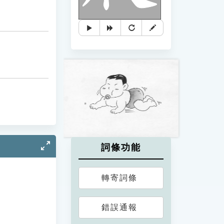
詞條功能
轉寄詞條
錯誤通報