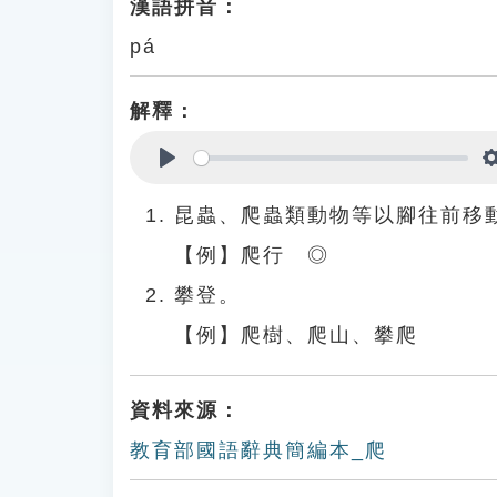
漢語拼音：
pá
解釋：
Play
昆蟲、爬蟲類動物等以腳往前移
【例】爬行 ◎
攀登。
【例】爬樹、爬山、攀爬
資料來源：
教育部國語辭典簡編本_爬