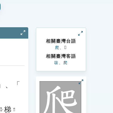
相關臺灣台語
爬
、

相關臺灣客語
跋
、
爬
」、「
梯
ㄌㄡˊ
ㄊㄧ