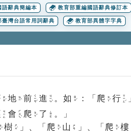
國語辭典簡編本
教育部重編國語辭典修訂本
部臺灣台語常用詞辭典
教育部異體字字典
著
地
前
進
。
如
：「
爬
行
ㄑㄧㄢˊ
ㄐㄧㄣˋ
ㄒㄧㄥˊ
ㄓㄠˊ
ㄉㄧˋ
ㄖㄨˊ
ㄆㄚˊ
經
會
爬
了
。」
ㄏㄨㄟˋ
ㄐㄧㄥ
˙ㄌㄜ
ㄆㄚˊ
樹
」、「
爬
山
」、「
爬
樓
ㄚˊ
ㄕㄨˋ
ㄆㄚˊ
ㄆㄚˊ
ㄕㄢ