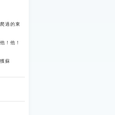
蠅爬過的東
「他！他！
民獲蘇