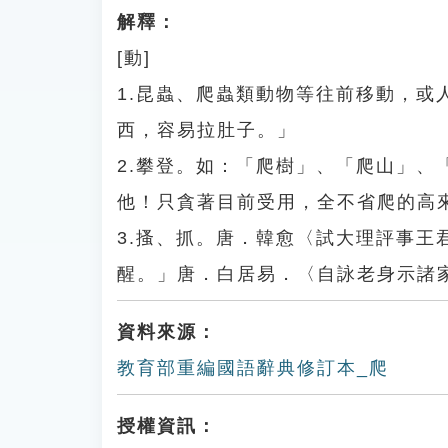
解釋：
[動]
1.昆蟲、爬蟲類動物等往前移動，
西，容易拉肚子。」
2.攀登。如：「爬樹」、「爬山」
他！只貪著目前受用，全不省爬的高
3.搔、抓。唐．韓愈〈試大理評事
醒。」唐．白居易．〈自詠老身示諸
資料來源：
教育部重編國語辭典修訂本_爬
授權資訊：