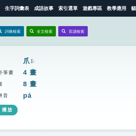
生字詞彙表
成語故事
索引選單
遊戲專區
教學應用
貓
詞條檢索
全文檢索
音讀檢索
爪
ㄓㄠˇ
4
畫
外筆畫
8
畫
畫
pá
拼音
播放