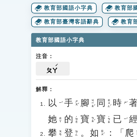
教育部國語小字典
教育部
教育部臺灣客語辭典
教育
教育部國語小字典
注音：
ㄆㄚ
解釋：
以
手
腳
同
時
ㄐㄧㄠˇ
ㄊㄨㄥˊ
ㄕㄡˇ
ㄧˇ
ㄕˊ
她
的
寶
寶
已
˙ㄉㄜ
˙ㄅㄠ
ㄅㄠˇ
ㄊㄚ
ㄧˇ
攀
登
。
如
：「
爬
ㄖㄨˊ
ㄆ
ㄆㄢ
ㄉㄥ