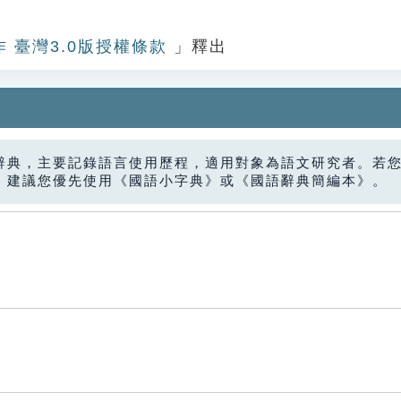
作 臺灣3.0版授權條款
」釋出
辭典，主要記錄語言使用歷程，適用對象為語文研究者。若
，建議您優先使用《國語小字典》或《國語辭典簡編本》。