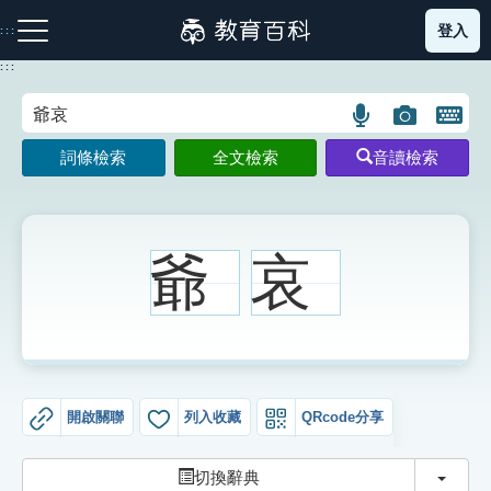
跳
登入
:::
到
主
:::
要
內
語
圖
開
容
注音索引圖示
筆畫索引圖示
部首索引表圖示
言
片
啟
詞條檢索
全文檢索
音讀檢索
搜
搜
鍵
尋
尋
盤
圖
圖
圖
示
示
示
爺
哀
網站導覽
生字詞彙表
開啟關聯
列入收藏
QRcode分享
成語故事
切換
切換辭典