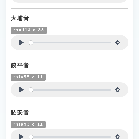
Play
Settings
大埔音
rha113 oi33
Play
Settings
饒平音
rhia55 oi11
Play
Settings
詔安音
rhia53 oi11