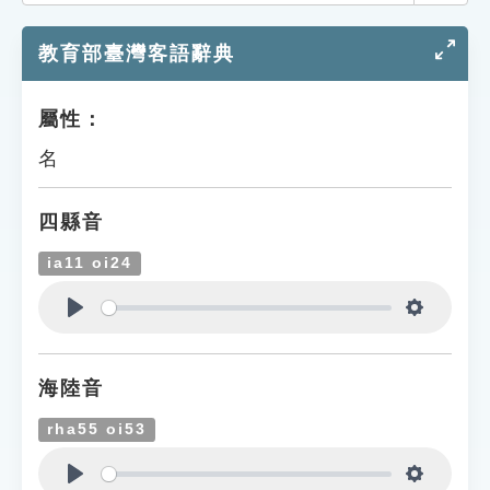
索引選單
教育部臺灣客語辭典
知識索引
單字索引
屬性：
生命大百科索引
名
遊戲專區
四縣音
教學應用
ia11 oi24
貓頭鷹博士
Play
Settings
海陸音
rha55 oi53