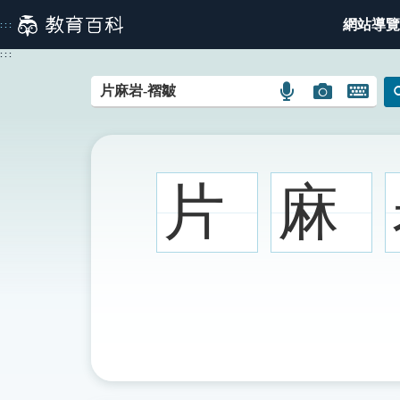
跳
網站導覽
:::
到
主
:::
要
內
語
圖
開
容
言
片
啟
搜
搜
鍵
尋
尋
盤
圖
圖
圖
片
麻
示
示
示