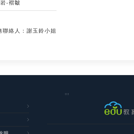
岩-褶皺
務聯絡人：謝玉鈴小姐
:::
說明