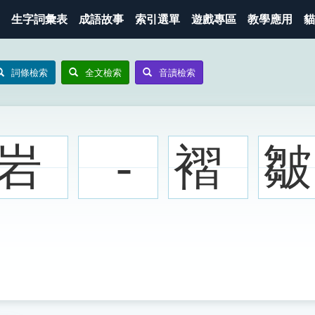
生字詞彙表
成語故事
索引選單
遊戲專區
教學應用
貓
詞條檢索
全文檢索
音讀檢索
岩
-
褶
皺