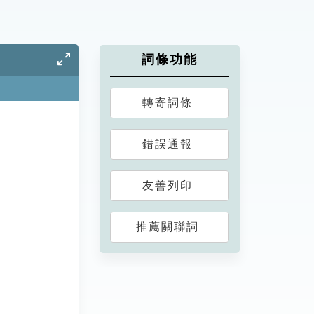
詞條功能
轉寄詞條
錯誤通報
友善列印
推薦關聯詞