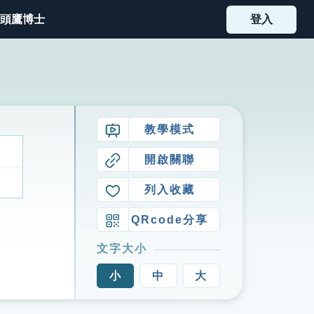
頭鷹博士
登入
教學模式
開啟關聯
列入收藏
QRcode分享
文字大小
小
中
大