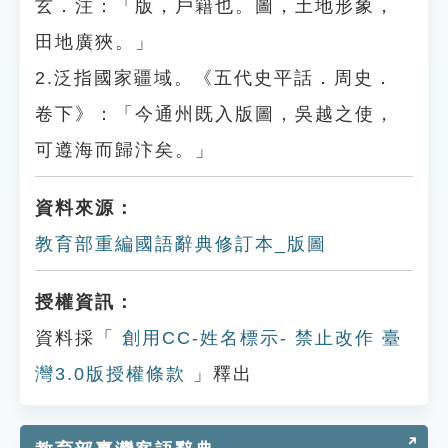
玄．注：「版，戶籍也。圖，土地形象，
田地廣狹。」
2.泛指國家疆域。《五代史平話．周史．
卷下》：「今通州既入版圖，吳越之使，
可遵海而歸汴矣。」
資料來源：
教育部重編國語辭典修訂本_版圖
授權資訊：
資料採「
創用CC-姓名標示- 禁止改作 臺
灣3.0版授權條款
」釋出