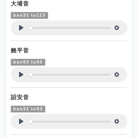
大埔音
ban31 tu113
Play
Settings
饒平音
ban53 tu55
Play
Settings
詔安音
ban31 tu53
Play
Settings