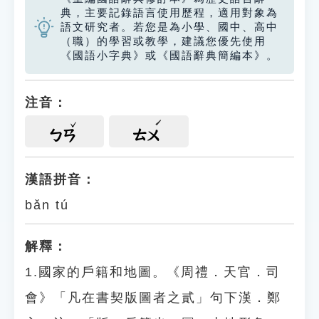
典，主要記錄語言使用歷程，適用對象為
語文研究者。若您是為小學、國中、高中
（職）的學習或教學，建議您優先使用
《國語小字典》或《國語辭典簡編本》。
注音：
ㄅㄢ
ㄊㄨ
漢語拼音：
bǎn tú
解釋：
1.國家的戶籍和地圖。《周禮．天官．司
會》「凡在書契版圖者之貳」句下漢．鄭