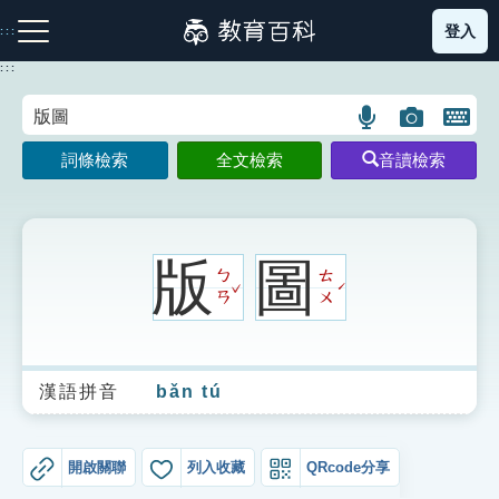
跳
登入
:::
到
主
:::
要
內
語
圖
開
容
注音索引圖示
筆畫索引圖示
部首索引表圖示
言
片
啟
詞條檢索
全文檢索
音讀檢索
搜
搜
鍵
尋
尋
盤
圖
圖
圖
示
示
示
版
圖
ㄅ
ㄊ
ˇ
ˊ
ㄢ
ㄨ
網站導覽
漢語拼音
bǎn tú
生字詞彙表
成語故事
開啟關聯
列入收藏
QRcode分享