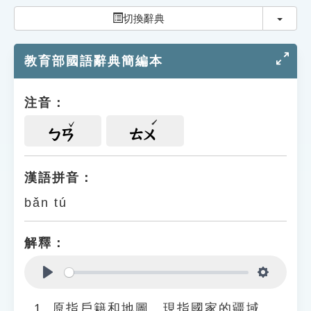
索引選單
切換
切換辭典
知識索引
教育部國語辭典簡編本
單字索引
生命大百科索引
注音：
遊戲專區
ㄅㄢ
ㄊㄨ
教學應用
漢語拼音：
bǎn tú
貓頭鷹博士
解釋：
Play
Settings
原指戶籍和地圖。現指國家的疆域。