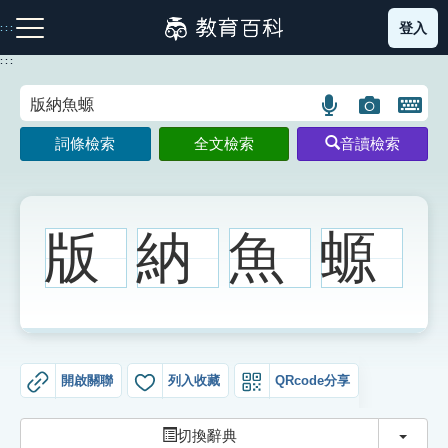
跳
登入
:::
到
主
:::
要
內
語
圖
開
容
注音索引圖示
筆畫索引圖示
部首索引表圖示
言
片
啟
詞條檢索
全文檢索
音讀檢索
搜
搜
鍵
尋
尋
盤
圖
圖
圖
示
示
示
版
納
魚
螈
網站導覽
生字詞彙表
開啟關聯
列入收藏
QRcode分享
成語故事
切換
切換辭典