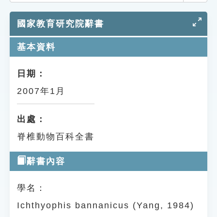
索引選單
國家教育研究院辭書
知識索引
單字索引
基本資料
生命大百科索引
日期：
2007年1月
遊戲專區
教學應用
出處：
脊椎動物百科全書
貓頭鷹博士
辭書內容
學名：
Ichthyophis bannanicus (Yang, 1984)