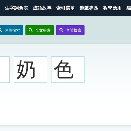
生字詞彙表
成語故事
索引選單
遊戲專區
教學應用
貓
詞條檢索
全文檢索
音讀檢索
奶
色