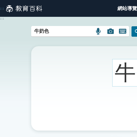
跳
網站導覽
:::
到
主
:::
要
內
語
圖
開
容
言
片
啟
搜
搜
鍵
尋
尋
盤
圖
圖
圖
牛
示
示
示