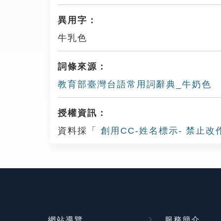
異用字：
牛乳色
詞條來源：
教育部臺灣台語常用詞辭典_牛奶色
授權資訊：
資料採「
創用CC-姓名標示- 禁止改
網站導覽
服務簡介