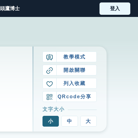
頭鷹博士
登入
教學模式
開啟關聯
列入收藏
QRcode分享
文字大小
小
中
大