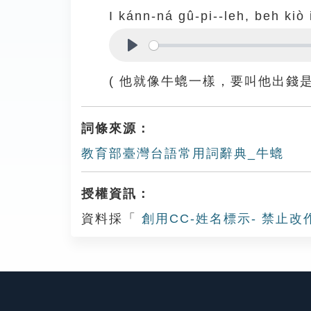
I kánn-ná gû-pi--leh, beh kiò i
Play
( 他就像牛螕一樣，要叫他出錢是
詞條來源：
教育部臺灣台語常用詞辭典_牛螕
授權資訊：
資料採「
創用CC-姓名標示- 禁止改