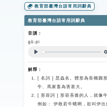
教育部臺灣台語常用詞辭典
教育部臺灣台語常用詞辭典
音讀：
gû-pi
Play
解釋：
[
名詞
]
昆蟲名。體形為長橢圓
牛、馬家畜為害甚大。
[
形容詞
]
形容吝嗇的人，就像
例如：
伊敢若牛螕咧，欲叫伊出