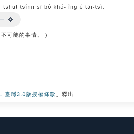
 tshut tsînn sī bô khó-lîng ê tāi-tsì.
Settings
不可能的事情。 )
作 臺灣3.0版授權條款
」釋出