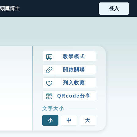
頭鷹博士
登入
教學模式
開啟關聯
列入收藏
QRcode分享
文字大小
小
中
大