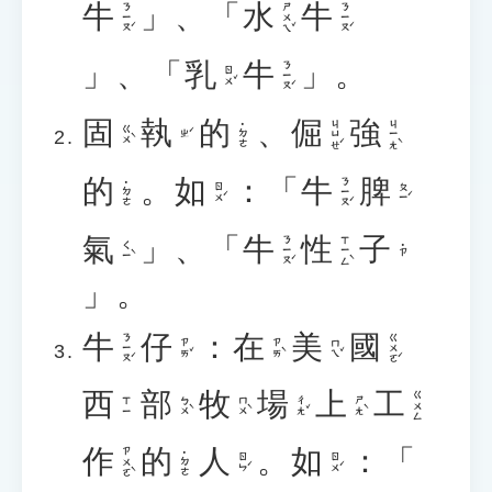
牛
」、「
水
牛
ㄋㄧㄡˊ
ㄕㄨㄟˇ
ㄋㄧㄡˊ
」、「
乳
牛
」。
ㄋㄧㄡˊ
ㄖㄨˇ
固
執
的
、
倔
強
ㄐㄩㄝˊ
ㄐㄧㄤˋ
˙ㄉㄜ
ㄍㄨˋ
ㄓˊ
的
。
如
：「
牛
脾
ㄋㄧㄡˊ
˙ㄉㄜ
ㄖㄨˊ
ㄆㄧˊ
氣
」、「
牛
性
子
ㄋㄧㄡˊ
ㄒㄧㄥˋ
ㄑㄧˋ
˙ㄗ
」。
牛
仔
：
在
美
國
ㄋㄧㄡˊ
ㄍㄨㄛˊ
ㄗㄞˇ
ㄗㄞˋ
ㄇㄟˇ
西
部
牧
場
上
工
ㄍㄨㄥ
ㄅㄨˋ
ㄇㄨˋ
ㄔㄤˇ
ㄕㄤˋ
ㄒㄧ
作
的
人
。
如
：「
ㄗㄨㄛˋ
˙ㄉㄜ
ㄖㄣˊ
ㄖㄨˊ