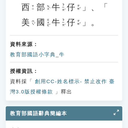
西
部
牛
仔
」、「
ㄋㄧㄡˊ
ㄅㄨˋ
ㄗㄞˇ
ㄒㄧ
美
國
牛
仔
」。
ㄍㄨㄛˊ
ㄋㄧㄡˊ
ㄇㄟˇ
ㄗㄞˇ
資料來源：
教育部國語小字典_牛
授權資訊：
資料採「
創用CC-姓名標示- 禁止改作 臺
灣3.0版授權條款
」釋出
教育部國語辭典簡編本