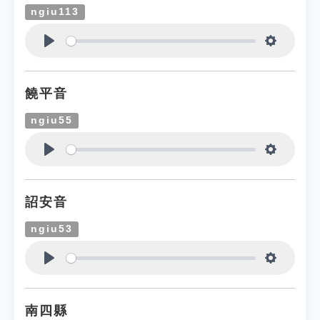
ngiu113
Play
Settings
饒平音
ngiu55
Play
Settings
詔安音
ngiu53
Play
Settings
南四縣