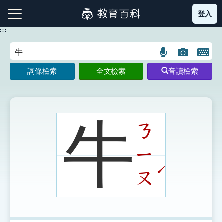
跳
登入
:::
到
主
:::
要
內
語
圖
開
容
注音索引圖示
筆畫索引圖示
部首索引表圖示
言
片
啟
詞條檢索
全文檢索
音讀檢索
搜
搜
鍵
尋
尋
盤
圖
圖
圖
示
示
示
牛
ㄋ
ㄧ
網站導覽
ˊ
ㄡ
生字詞彙表
成語故事