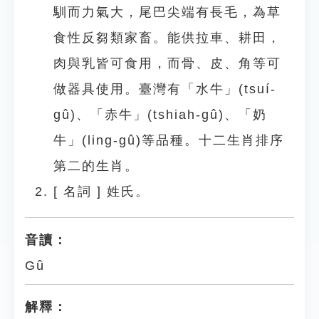
馴而力氣大，尾巴尖端有長毛，為草
食性反芻類家畜。能供拉車、耕田，
肉與乳皆可食用，而骨、皮、角等可
做器具使用。臺灣有「水牛」(tsuí-
gû)、「赤牛」(tshiah-gû)、「奶
牛」(ling-gû)等品種。十二生肖排序
第二的生肖。
[
名詞
]
姓氏。
音讀：
Gû
解釋：