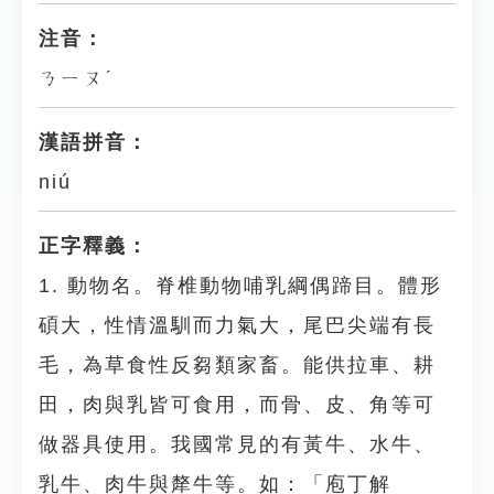
注音：
ㄋㄧㄡˊ
漢語拼音：
niú
正字釋義：
1. 動物名。脊椎動物哺乳綱偶蹄目。體形
碩大，性情溫馴而力氣大，尾巴尖端有長
毛，為草食性反芻類家畜。能供拉車、耕
田，肉與乳皆可食用，而骨、皮、角等可
做器具使用。我國常見的有黃牛、水牛、
乳牛、肉牛與犛牛等。如：「庖丁解