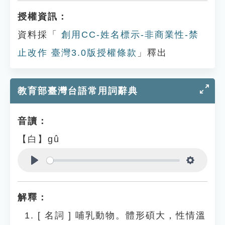
授權資訊：
資料採「
創用CC-姓名標示-非商業性-禁
止改作 臺灣3.0版授權條款
」釋出
教育部臺灣台語常用詞辭典
音讀：
【白】gû
Play
Settings
解釋：
[
名詞
]
哺乳動物。體形碩大，性情溫