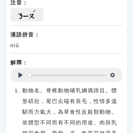
注音：
ㄋㄧㄡ
漢語拼音：
niú
解釋：
Play
Settings
動物名。脊椎動物哺乳綱偶蹄目。體
形碩壯，尾巴尖端有長毛，性情多溫
馴而力氣大，為草食性反芻類動物。
依體型不同而有不同的用途。肉與乳