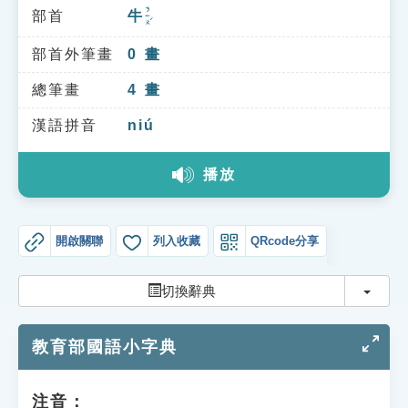
索引選單
ㄋㄧㄡˊ
部首
牛
知識索引
部首外筆畫
0
畫
單字索引
總筆畫
4
畫
生命大百科索引
漢語拼音
niú
遊戲專區
播放
教學應用
開啟關聯
列入收藏
QRcode分享
貓頭鷹博士
切換
切換辭典
教育部國語小字典
注音：