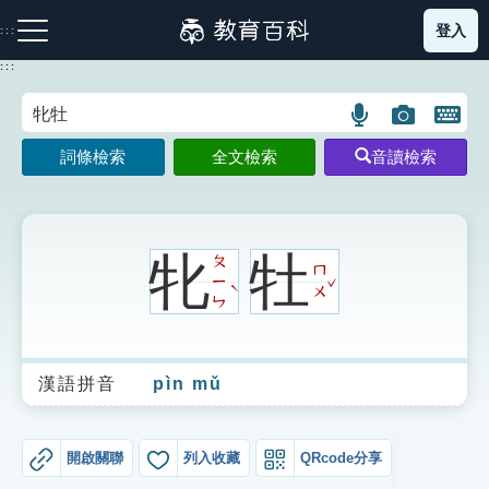
跳
登入
:::
到
主
:::
要
內
語
圖
開
容
注音索引圖示
筆畫索引圖示
部首索引表圖示
言
片
啟
詞條檢索
全文檢索
音讀檢索
搜
搜
鍵
尋
尋
盤
圖
圖
圖
示
示
示
牝
牡
ㄆ
ㄇ
ˇ
ㄧ
ˋ
ㄨ
ㄣ
網站導覽
漢語拼音
pìn mǔ
生字詞彙表
成語故事
開啟關聯
列入收藏
QRcode分享