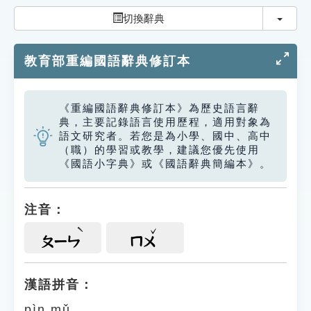
索引選單
切換
切換辭典
知識索引
教育部重編國語辭典修訂本
單字索引
生命大百科索引
《重編國語辭典修訂本》為歷史語言辭
典，主要記錄語言使用歷程，適用對象為
遊戲專區
語文研究者。若您是為小學、國中、高中
（職）的學習或教學，建議您優先使用
《國語小字典》或《國語辭典簡編本》。
教學應用
貓頭鷹博士
注音：
ㄆㄧㄣ
ㄇㄨ
漢語拼音：
pìn mǔ