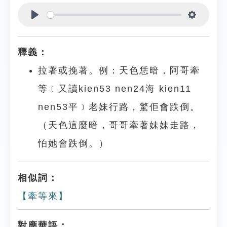
Play
Settings
釋義：
拉著或挽著。例：天色恁暗，阿哥牽
等﹝又讀kien53 nen24海 kien11
nen53平﹞老妹行路，驚佢會跌倒。
（天色這麼暗，哥哥牽著妹妹走路，
怕她會跌倒。）
相似詞：
【牽等來】
對應華語：