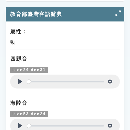
索引選單
教育部臺灣客語辭典
知識索引
單字索引
屬性：
生命大百科索引
動
遊戲專區
四縣音
教學應用
kien24 den31
貓頭鷹博士
Play
Settings
海陸音
kien53 den24