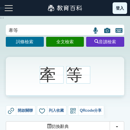
跳
登入
:::
到
主
:::
要
內
語
圖
開
容
注音索引圖示
筆畫索引圖示
部首索引表圖示
言
片
啟
詞條檢索
全文檢索
音讀檢索
搜
搜
鍵
尋
尋
盤
圖
圖
圖
示
示
示
牽
等
網站導覽
生字詞彙表
開啟關聯
列入收藏
QRcode分享
成語故事
切換
切換辭典