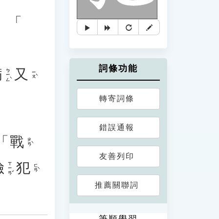
、「
詞條功能
病
又
ㄅㄧㄥˋ
ㄧㄡˋ
轉寄詞條
錯誤通報
「
戰
ㄓㄢˋ
友善列印
險
犯
ㄒㄧㄢˇ
ㄈㄢˋ
推薦關聯詞
筆順學習