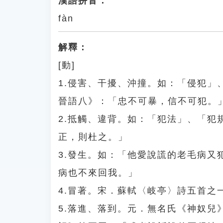
漢語拼音：
fàn
解釋：
[動]
1.侵害、干擾、沖撞。如：「侵犯
晉語八》：「忠不可暴，信不可犯。
2.抵觸、違背。如：「犯法」、「
正，則杜之。」
3.發生。如：「他愛說謊的老毛病
病也不來回我。」
4.冒著。宋．蘇軾〈岐亭〉詩五首之
5.落進、落到。元．無名氏《神奴