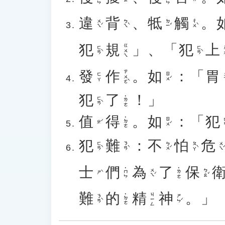
違
背
、
牴
觸
。
ㄨㄟˊ
ㄅㄟˋ
ㄉㄧˇ
ㄔㄨˋ
犯
規
」、「
犯
上
ㄍㄨㄟ
ㄈㄢˋ
ㄈㄢˋ
ㄕ
發
作
。
如
：「
胃
ㄗㄨㄛˋ
ㄖㄨˊ
ㄨ
ㄈㄚ
犯
了
！」
˙ㄌㄜ
ㄈㄢˋ
值
得
。
如
：「
犯
˙ㄉㄜ
ㄖㄨˊ
ㄈ
ㄓˊ
犯
難
：
不
怕
危
ㄈㄢˋ
ㄋㄢˋ
ㄅㄨˊ
ㄆㄚˋ
ㄨㄟˊ
士
們
為
了
保
˙ㄇㄣ
˙ㄌㄜ
ㄨㄟˊ
ㄅㄠˇ
ㄕˋ
難
的
精
神
。」
ㄐㄧㄥ
˙ㄉㄜ
ㄋㄢˋ
ㄕㄣˊ