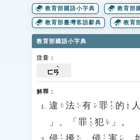
教育部國語小字典
教育部
教育部臺灣客語辭典
教育
教育部國語小字典
注音：
ㄈㄢ
解釋：
違
法
有
罪
的
ㄗㄨㄟˋ
˙ㄉㄜ
ㄨㄟˊ
ㄈㄚˇ
ㄧㄡˇ
」、「
罪
犯
」。
ㄗㄨㄟˋ
ㄈㄢˋ
侵
擾
、
侵
害
。
ㄑㄧㄣ
ㄑㄧㄣ
ㄖㄠˇ
ㄏㄞˋ