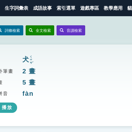
生字詞彙表
成語故事
索引選單
遊戲專區
教學應用
貓
詞條檢索
全文檢索
音讀檢索
ㄑㄩㄢˇ
犬
2
畫
外筆畫
5
畫
畫
fàn
拼音
播放