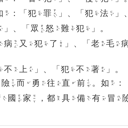
如
：「
犯
罪
」、「
犯
法
」
ㄗㄨㄟˋ
ㄖㄨˊ
ㄈㄢˋ
ㄈㄢˋ
ㄈㄚˇ
」、「
眾
怒
難
犯
」。
ㄓㄨㄥˋ
ㄤˋ
ㄋㄨˋ
ㄋㄢˊ
ㄈㄢˋ
病
又
犯
了
」、「
老
毛
ㄅㄧㄥˋ
˙ㄌㄜ
ㄟˋ
ㄧㄡˋ
ㄈㄢˋ
ㄌㄠˇ
ㄇㄠˊ
不
上
」、「
犯
不
著
」。
ㄢˋ
ㄅㄨˊ
ㄕㄤˋ
ㄈㄢˋ
ㄅㄨˋ
ㄓㄠˊ
險
而
勇
往
直
前
。
如
：
ㄒㄧㄢˇ
ㄑㄧㄢˊ
ㄩㄥˇ
ㄨㄤˇ
ㄖㄨˊ
ㄦˊ
ㄓˊ
衛
國
家
，
都
具
備
有
冒
ㄍㄨㄛˊ
ㄐㄧㄚ
ㄨㄟˋ
ㄐㄩˋ
ㄅㄟˋ
ㄧㄡˇ
ㄇㄠˋ
ㄉㄡ