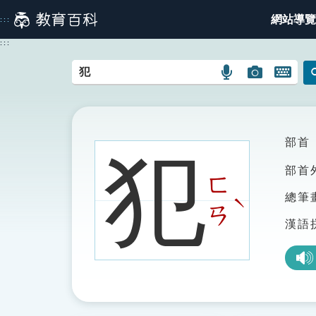
跳
網站導覽
:::
到
主
:::
要
內
語
圖
開
容
言
片
啟
搜
搜
鍵
尋
尋
盤
圖
圖
圖
部首
犯
示
示
示
部首
ㄈ
總筆
ˋ
ㄢ
漢語