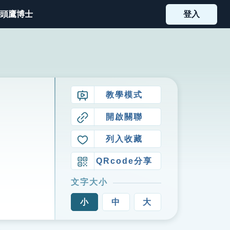
頭鷹博士
登入
教學模式
開啟關聯
列入收藏
QRcode分享
文字大小
小
中
大