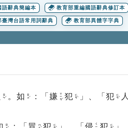
國語辭典簡編本
教育部重編國語辭典修訂本
部臺灣台語常用詞辭典
教育部異體字字典
人
。
如
：「
嫌
犯
」、「
犯
ㄒㄧㄢˊ
ㄖㄣˊ
ㄖㄨˊ
ㄈㄢˋ
ㄈㄢˋ
如
：「
冒
犯
」、「
侵
犯
」
ㄑㄧㄣ
ㄖㄨˊ
ㄇㄠˋ
ㄈㄢˋ
ㄈㄢˋ