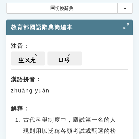
索引選單
切換
切換辭典
知識索引
教育部國語辭典簡編本
單字索引
生命大百科索引
注音：
遊戲專區
ㄓㄨㄤ
ㄩㄢ
教學應用
漢語拼音：
zhuàng yuán
貓頭鷹博士
解釋：
古代科舉制度中，殿試第一名的人。
現則用以泛稱各類考試或甄選的榜