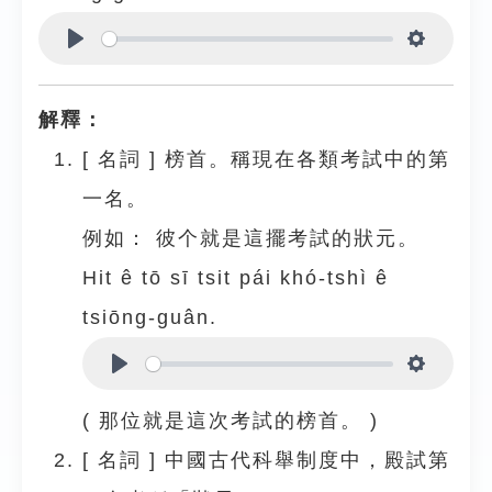
Play
Settings
解釋：
[
名詞
]
榜首。稱現在各類考試中的第
一名。
例如：
彼个就是這擺考試的狀元。
Hit ê tō sī tsit pái khó-tshì ê
tsiōng-guân.
Play
Settings
( 那位就是這次考試的榜首。 )
[
名詞
]
中國古代科舉制度中，殿試第