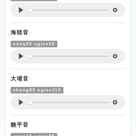
Play
Settings
海陸音
cong33 ngien55
Play
Settings
大埔音
chong53 ngien113
Play
Settings
饒平音