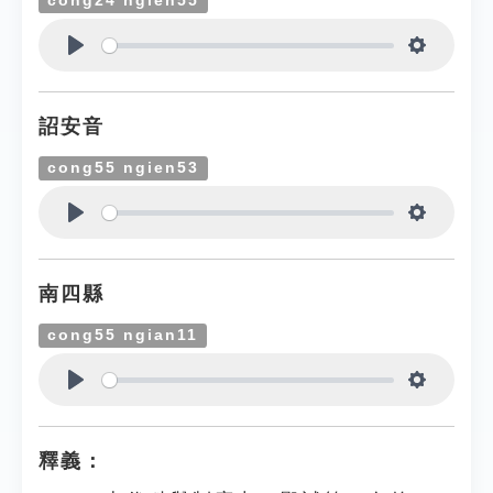
cong24 ngien55
Play
Settings
詔安音
cong55 ngien53
Play
Settings
南四縣
cong55 ngian11
Play
Settings
釋義：