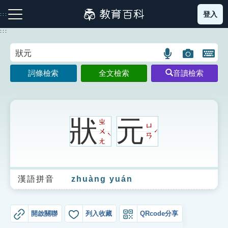
跳
登入
:::
到
主
:::
要
內
語
圖
開
容
注音索引圖示
筆畫索引圖示
部首索引表圖示
言
片
啟
詞條檢索
全文檢索
音讀檢索
搜
搜
鍵
尋
尋
盤
圖
圖
圖
示
示
示
狀
元
ㄓ
ㄩ
ㄨ
ˊ
ˋ
ㄢ
ㄤ
網站導覽
漢語拼音
zhuàng yuán
生字詞彙表
成語故事
開啟關聯
列入收藏
QRcode分享