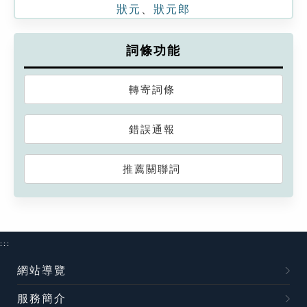
狀元
、
狀元郎
詞條功能
轉寄詞條
錯誤通報
推薦關聯詞
:::
網站導覽
服務簡介