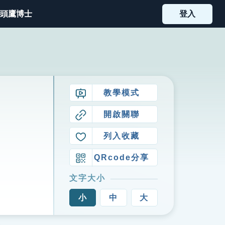
頭鷹博士
登入
教學模式
開啟關聯
列入收藏
QRcode分享
文字大小
小
中
大