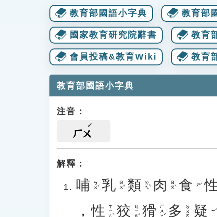
教育部國語小字典
教育部
國家教育研究院辭書
教育
會員投稿&教育Wiki
教育
教育部國語小字典
注音：
ㄏㄨ
解釋：
哺
乳
類
肉
食
ㄅㄨˇ
ㄖㄨˇ
ㄌㄟˋ
ㄖㄡˋ
ㄕˊ
，
性
狡
猾
多
疑
ㄒㄧㄥˋ
ㄐㄧㄠˇ
ㄏㄨㄚˊ
ㄉㄨㄛ
ㄧˊ