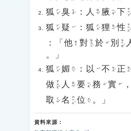
狐
臭
：
人
腋
下
ㄒㄧㄚˋ
ㄏㄨˊ
ㄔㄡˋ
ㄖㄣˊ
ㄧㄝˋ
狐
疑
：
狐
狸
性
ㄒㄧㄥˋ
ㄏㄨˊ
ㄏㄨˊ
ㄌㄧˊ
ㄧˊ
：「
他
對
於
別
ㄉㄨㄟˋ
ㄅㄧㄝˊ
ㄊㄚ
ㄩˊ
。」
狐
媚
：
以
不
正
ㄏㄨˊ
ㄇㄟˋ
ㄅㄨˊ
ㄓㄥˋ
ㄧˇ
做
人
要
務
實
ㄗㄨㄛˋ
ㄖㄣˊ
ㄧㄠˋ
ㄨˋ
ㄕˊ
取
名
位
。」
ㄇㄧㄥˊ
ㄑㄩˇ
ㄨㄟˋ
資料來源：