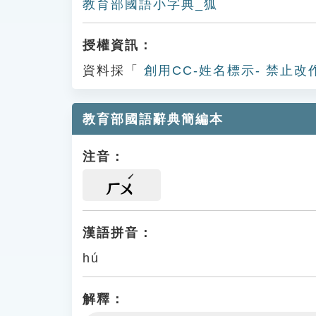
教育部國語小字典_狐
授權資訊：
資料採「
創用CC-姓名標示- 禁止改
教育部國語辭典簡編本
注音：
ㄏㄨ
漢語拼音：
hú
解釋：