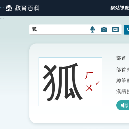
跳
網站導覽
:::
到
主
:::
要
內
語
圖
開
容
言
片
啟
搜
搜
鍵
尋
尋
盤
圖
圖
圖
部首
狐
示
示
示
部首
ㄏ
總筆
ˊ
ㄨ
漢語