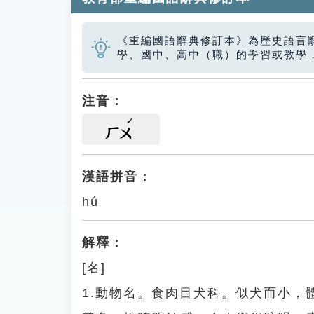
《重編國語辭典修訂本》為歷史語言
學、國中、高中（職）的學習或教學
注音：
ㄏㄨ
漢語拼音：
hú
解釋：
[名]
1.動物名。食肉目犬科。似犬而小