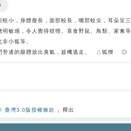
Settings
但較小，身體瘦長，面部較長，嘴部較尖，耳朵呈
聰明敏感，令人覺得狡猾。喜食野鼠、鳥類、家禽
北非小狐等。
門旁邊的腺體放出臭氣，趁機逃走。 △狐狸 ◎
作 臺灣3.0版授權條款
」釋出