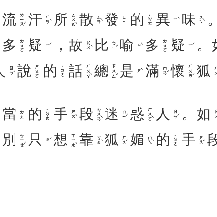
流
汗
所
散
發
的
異
味
ㄌㄧㄡˊ
ㄙㄨㄛˇ
˙ㄉㄜ
ㄏㄢˋ
ㄙㄢˋ
ㄨㄟˋ
ㄈㄚ
ㄧˋ
多
疑
，
故
比
喻
多
疑
。
ㄉㄨㄛ
ㄉㄨㄛ
ㄍㄨˋ
ㄅㄧˇ
ㄧˊ
ㄩˋ
ㄧˊ
人
說
的
話
總
是
滿
懷
狐
ㄏㄨㄚˋ
ㄗㄨㄥˇ
ㄏㄨㄞˊ
ㄕㄨㄛ
˙ㄉㄜ
ㄖㄣˊ
ㄇㄢˇ
ㄏㄨ
ㄕˋ
當
的
手
段
迷
惑
人
。
如
ㄉㄨㄢˋ
ㄏㄨㄛˋ
˙ㄉㄜ
ㄕㄡˇ
ㄇㄧˊ
ㄖㄣˊ
ㄖㄨ
ㄉㄤ
，
別
只
想
靠
狐
媚
的
手
ㄅㄧㄝˊ
ㄒㄧㄤˇ
˙ㄉㄜ
ㄎㄠˋ
ㄏㄨˊ
ㄇㄟˋ
ㄕㄡˇ
ㄓˇ