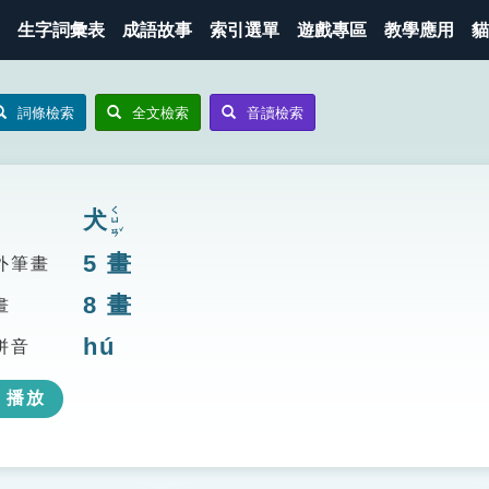
生字詞彙表
成語故事
索引選單
遊戲專區
教學應用
貓
詞條檢索
全文檢索
音讀檢索
ㄑㄩㄢˇ
犬
5
畫
外筆畫
8
畫
畫
hú
拼音
播放