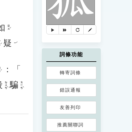
。
如
ㄖㄨˊ
疑
ˊ
ㄧˊ
詞條功能
：「
ˊ
轉寄詞條
段
騙
ㄉㄨㄢˋ
ㄆㄧㄢˋ
錯誤通報
友善列印
推薦關聯詞