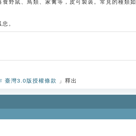
喜食野鼠、鳥類、家禽等，皮可製裘。常見的種類
狐忠。
作 臺灣3.0版授權條款
」釋出