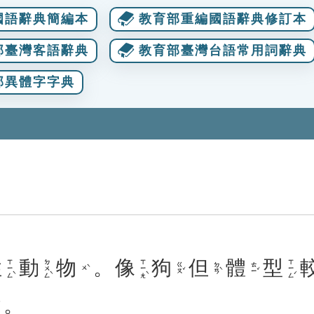
國語辭典簡編本
教育部重編國語辭典修訂本
部臺灣客語辭典
教育部臺灣台語常用詞辭典
部異體字字典
性
動
物
。
像
狗
但
體
型
ㄒㄧㄥˋ
ㄉㄨㄥˋ
ㄒㄧㄤˋ
ㄒㄧㄥˊ
ㄍㄡˇ
ㄉㄢˋ
ㄊㄧˇ
ㄨˋ
。