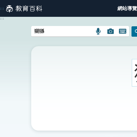
跳
網站導覽
:::
到
主
:::
要
內
語
圖
開
容
言
片
啟
搜
搜
鍵
尋
尋
盤
圖
圖
圖
示
示
示