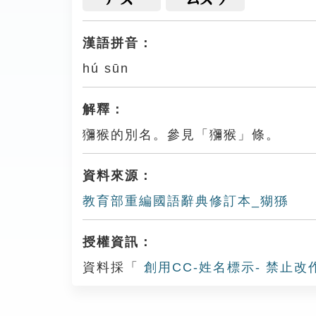
漢語拼音：
hú sūn
解釋：
獼猴的別名。參見「獼猴」條。
資料來源：
教育部重編國語辭典修訂本_猢猻
授權資訊：
資料採「
創用CC-姓名標示- 禁止改