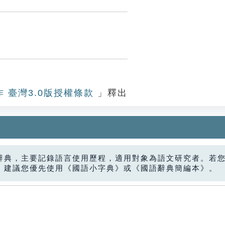
作 臺灣3.0版授權條款
」釋出
辭典，主要記錄語言使用歷程，適用對象為語文研究者。若
，建議您優先使用《國語小字典》或《國語辭典簡編本》。