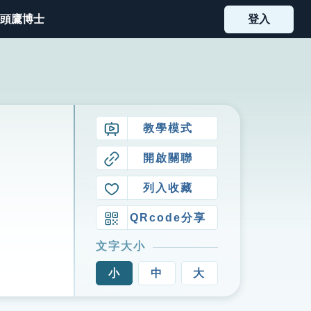
頭鷹博士
登入
教學模式
開啟關聯
列入收藏
QRcode分享
文字大小
小
中
大