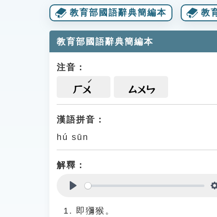
教育部國語辭典簡編本
教
教育部國語辭典簡編本
注音：
ㄏㄨ
ㄙㄨㄣ
漢語拼音：
hú sūn
解釋：
Play
即獼猴。