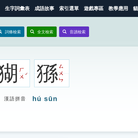
生字詞彙表
成語故事
索引選單
遊戲專區
教學應用
貓
詞條檢索
全文檢索
音讀檢索
猢
猻
ㄙ
ㄏ
ㄨ
ˊ
ㄨ
ㄣ
hú sūn
漢語拼音