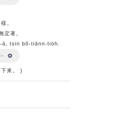
Settings
一樣。
無定著。
á, tsin bô-tiānn-tio̍h.
Settings
下來。 )