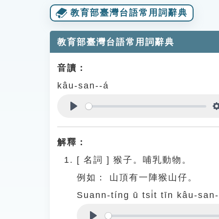
教育部臺灣台語常用詞辭典
教育部臺灣台語常用詞辭典
音讀：
kâu-san--á
Play
解釋：
[
名詞
]
猴子。哺乳動物。
例如：
山頂有一陣猴山仔。
Suann-tíng ū tsi̍t tīn kâu-san-