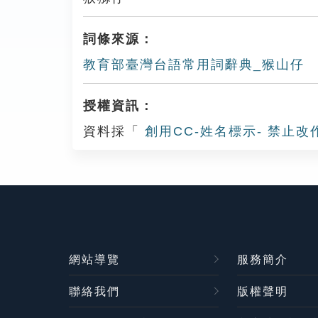
詞條來源：
教育部臺灣台語常用詞辭典_猴山仔
授權資訊：
資料採「
創用CC-姓名標示- 禁止改
網站導覽
服務簡介
聯絡我們
版權聲明