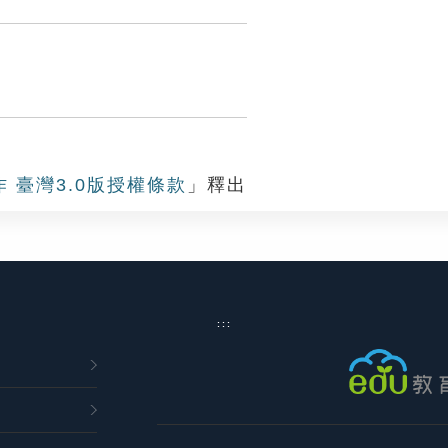
作 臺灣3.0版授權條款
」釋出
:::