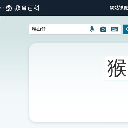
跳
網站導覽
:::
到
主
:::
要
內
語
圖
開
容
言
片
啟
搜
搜
鍵
尋
尋
盤
圖
圖
圖
猴
示
示
示