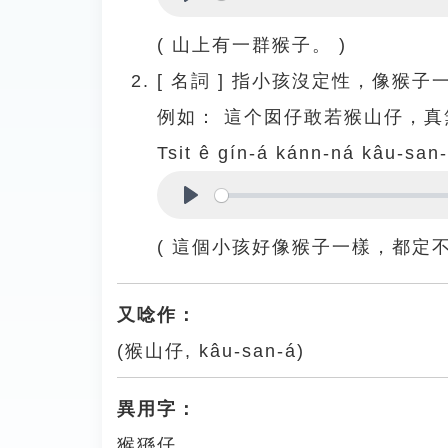
Play
( 山上有一群猴子。 )
[
名詞
]
指小孩沒定性，像猴子
例如：
這个囡仔敢若猴山仔，真
Tsit ê gín-á kánn-ná kâu-san--
Play
( 這個小孩好像猴子一樣，都定不
又唸作：
(猴山仔, kâu-san-á)
異用字：
猴猻仔