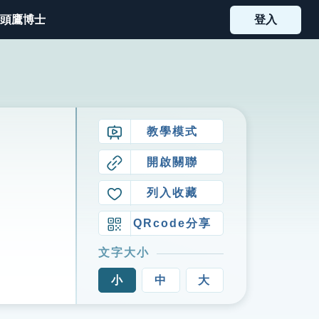
頭鷹博士
登入
教學模式
開啟關聯
列入收藏
QRcode分享
文字大小
小
中
大