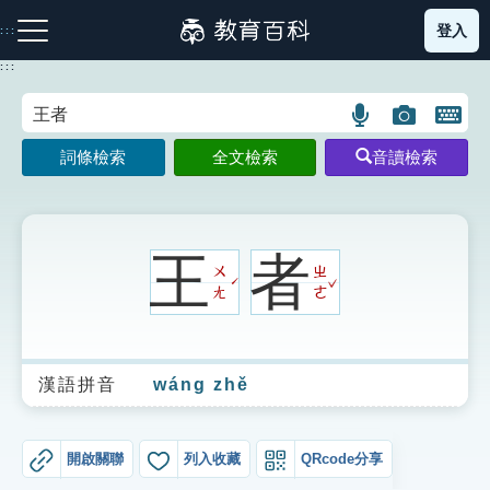
跳
登入
:::
到
主
:::
要
內
語
圖
開
容
注音索引圖示
筆畫索引圖示
部首索引表圖示
言
片
啟
詞條檢索
全文檢索
音讀檢索
搜
搜
鍵
尋
尋
盤
圖
圖
圖
示
示
示
王
者
ㄨ
ㄓ
ˇ
ˊ
ㄤ
ㄜ
網站導覽
漢語拼音
wáng zhě
生字詞彙表
成語故事
開啟關聯
列入收藏
QRcode分享