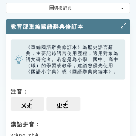
索引選單
切換
切換辭典
知識索引
教育部重編國語辭典修訂本
單字索引
生命大百科索引
《重編國語辭典修訂本》為歷史語言辭
典，主要記錄語言使用歷程，適用對象為
遊戲專區
語文研究者。若您是為小學、國中、高中
（職）的學習或教學，建議您優先使用
《國語小字典》或《國語辭典簡編本》。
教學應用
貓頭鷹博士
注音：
ㄨㄤ
ㄓㄜ
漢語拼音：
wáng zhě