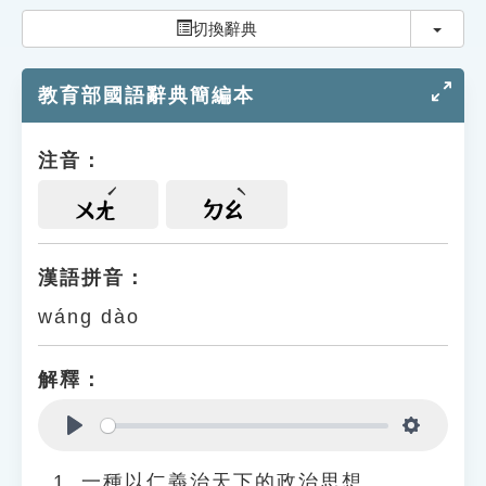
索引選單
切換
切換辭典
知識索引
教育部國語辭典簡編本
單字索引
生命大百科索引
注音：
遊戲專區
ㄨㄤ
ㄉㄠ
教學應用
漢語拼音：
wáng dào
貓頭鷹博士
解釋：
Play
Settings
一種以仁義治天下的政治思想。