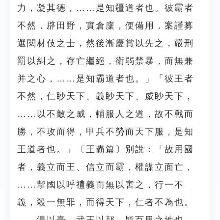
力，凝其德，……是知疆道者也。彼霸者
不然，辟田野，實倉廩，便備用，案謹募
選閱材伎之士，然後漸慶賞以先之，嚴刑
罰以糾之，存亡繼絕，衛弱禁暴，而無兼
并之心，……是知霸道者也。」「彼王者
不然，仁眇天下、義眇天下、威眇天下，
……以不敵之威，輔服人之道，故不戰而
勝，不攻而得，甲兵不勞而天下服，是知
王道者也。」〔王霸篇〕別說：「故用國
者，義立而王、信立而霸，權謀立面亡，
……挈國以呼禮義而無以害之，行一不
義，殺一無罪，而得天下，仁者不為也。