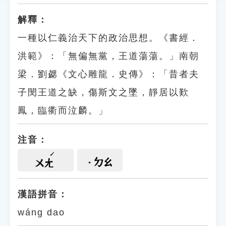
解釋：
一種以仁義治天下的政治思想。《書經．
洪範》：「無偏無黨，王道蕩蕩。」南朝
梁．劉勰《文心雕龍．史傳》：「昔者夫
子閔王道之缺，傷斯文之墜，靜居以歎
鳳，臨衢而泣麟。」
注音：
ㄉㄠ
ㄨㄤ
漢語拼音：
wáng dao