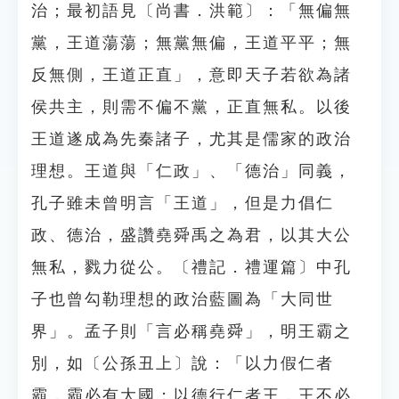
治；最初語見〔尚書．洪範〕：「無偏無
黨，王道蕩蕩；無黨無偏，王道平平；無
反無側，王道正直」，意即天子若欲為諸
侯共主，則需不偏不黨，正直無私。以後
王道遂成為先秦諸子，尤其是儒家的政治
理想。王道與「仁政」、「德治」同義，
孔子雖未曾明言「王道」，但是力倡仁
政、德治，盛讚堯舜禹之為君，以其大公
無私，戮力從公。〔禮記．禮運篇〕中孔
子也曾勾勒理想的政治藍圖為「大同世
界」。孟子則「言必稱堯舜」，明王霸之
別，如〔公孫丑上〕說：「以力假仁者
霸，霸必有大國；以德行仁者王，王不必