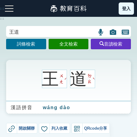
跳
登入
:::
到
主
:::
要
內
語
圖
開
容
注音索引圖示
筆畫索引圖示
部首索引表圖示
言
片
啟
詞條檢索
全文檢索
音讀檢索
搜
搜
鍵
尋
尋
盤
圖
圖
圖
示
示
示
王
道
ㄨ
ㄉ
ˊ
ˋ
ㄤ
ㄠ
網站導覽
漢語拼音
wáng dào
生字詞彙表
成語故事
開啟關聯
列入收藏
QRcode分享