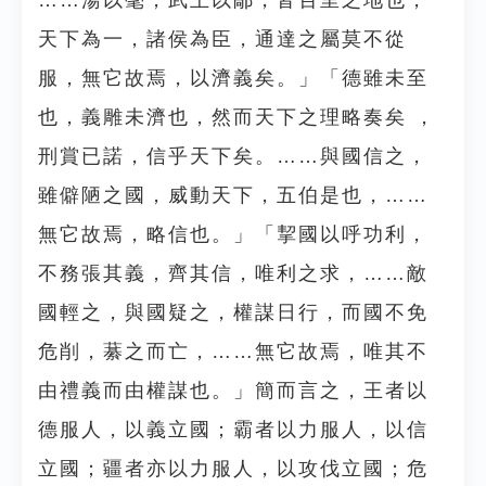
……湯以毫，武王以鄗，皆百里之地也，
天下為一，諸侯為臣，通達之屬莫不從
服，無它故焉，以濟義矣。」「德雖未至
也，義雕未濟也，然而天下之理略奏矣 ，
刑賞已諾，信乎天下矣。……與國信之，
雖僻陋之國，威動天下，五伯是也，……
無它故焉，略信也。」「挈國以呼功利，
不務張其義，齊其信，唯利之求，……敵
國輕之，與國疑之，權謀日行，而國不免
危削，藄之而亡，……無它故焉，唯其不
由禮義而由權謀也。」簡而言之，王者以
德服人，以義立國；霸者以力服人，以信
立國；疆者亦以力服人，以攻伐立國；危