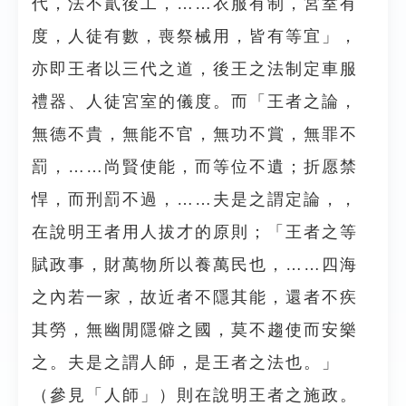
代，法不貳後工，……衣服有制，宮室有
度，人徒有數，喪祭械用，皆有等宜」，
亦即王者以三代之道，後王之法制定車服
禮器、人徒宮室的儀度。而「王者之論，
無德不貴，無能不官，無功不賞，無罪不
罰，……尚賢使能，而等位不遺；折愿禁
悍，而刑罰不過，……夫是之謂定論，，
在說明王者用人拔才的原則；「王者之等
賦政事，財萬物所以養萬民也，……四海
之內若一家，故近者不隱其能，還者不疾
其勞，無幽閒隱僻之國，莫不趨使而安樂
之。夫是之謂人師，是王者之法也。」
（參見「人師」）則在說明王者之施政。