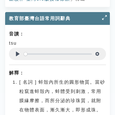
教育部臺灣台語常用詞辭典
音讀：
tsu
Play
Settings
解釋：
[
名詞
]
蚌殼內所生的圓形物質。當砂
粒竄進蚌殼內，蚌體受到刺激，常用
膜緣摩擦，而所分泌的珍珠質，就附
在物體表面，漸久漸大，即形成珠。