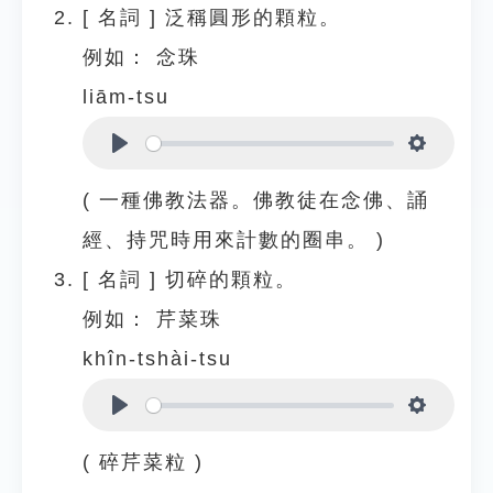
[
名詞
]
泛稱圓形的顆粒。
例如：
念珠
liām-tsu
Play
Settings
( 一種佛教法器。佛教徒在念佛、誦
經、持咒時用來計數的圈串。 )
[
名詞
]
切碎的顆粒。
例如：
芹菜珠
khîn-tshài-tsu
Play
Settings
( 碎芹菜粒 )