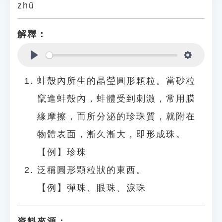
zhū
解釋：
Play
Settings
蚌殼內所生的晶瑩圓形顆粒。當砂粒
竄進蚌殼內，蚌體受到刺激，常用膜
緣摩擦，而所分泌的珍珠質，就附在
物體表面，漸久漸大，即形成珠。
【例】珍珠
泛稱圓形顆粒狀的東西。
【例】彈珠、眼珠、淚珠
資料來源：