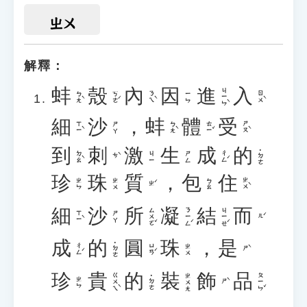
ㄓㄨ
解釋：
蚌
殼
內
因
進
入
ㄐㄧㄣˋ
ㄅㄤˋ
ㄎㄜˊ
ㄋㄟˋ
ㄖㄨˋ
ㄧㄣ
細
沙
，
蚌
體
受
ㄒㄧˋ
ㄅㄤˋ
ㄊㄧˇ
ㄕㄡˋ
ㄕㄚ
到
刺
激
生
成
的
˙ㄉㄜ
ㄉㄠˋ
ㄔㄥˊ
ㄐㄧ
ㄕㄥ
ㄘˋ
珍
珠
質
，
包
住
ㄓㄨˋ
ㄓㄣ
ㄓㄨ
ㄅㄠ
ㄓˊ
細
沙
所
凝
結
而
ㄙㄨㄛˇ
ㄋㄧㄥˊ
ㄐㄧㄝˊ
ㄒㄧˋ
ㄕㄚ
ㄦˊ
成
的
圓
珠
，
是
˙ㄉㄜ
ㄔㄥˊ
ㄩㄢˊ
ㄓㄨ
ㄕˋ
珍
貴
的
裝
飾
品
ㄍㄨㄟˋ
ㄆㄧㄣˇ
ㄓㄨㄤ
˙ㄉㄜ
ㄓㄣ
ㄕˋ