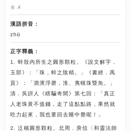
ㄓㄨ
漢語拼音：
zhū
正字釋義：
1. 蚌殼內所生之圓形顆粒。《說文解字．
玉部》：「珠，蚌之陰精。」《書經．禹
貢》：「泗濱浮磬，淮、夷蠙珠暨魚。」
清．吳跰人《瞎騙奇聞》第七回：「真正
人老珠黃不值錢，走了這點點路，果然就
吃力起來，我也要回去睡中覺呢！」
2. 泛稱圓形顆粒。北周．庾信〈和靈法師