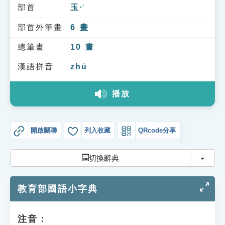
索引選單
部首
玉
ㄩˋ
知識索引
部首外筆畫
6
畫
單字索引
總筆畫
10
畫
生命大百科索引
漢語拼音
zhū
播放
遊戲專區
教學應用
開啟關聯
列入收藏
QRcode分享
貓頭鷹博士
切換
切換辭典
教育部國語小字典
注音：