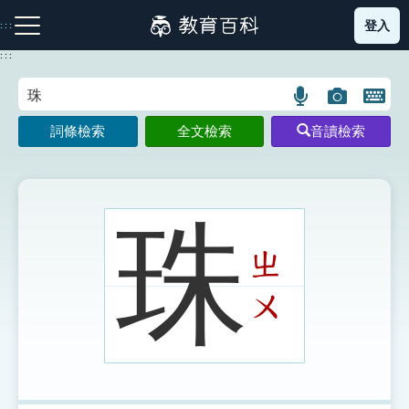
跳
登入
:::
到
主
:::
要
內
語
圖
開
容
注音索引圖示
筆畫索引圖示
部首索引表圖示
言
片
啟
詞條檢索
全文檢索
音讀檢索
搜
搜
鍵
尋
尋
盤
圖
圖
圖
示
示
示
珠
ㄓ
網站導覽
ㄨ
生字詞彙表
成語故事