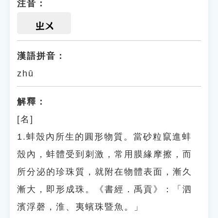
注音：
ㄓㄨ
漢語拼音：
zhū
解釋：
[名]
1.蚌殼內所生的圓形物質。當砂粒竄進蚌
殼內，蚌體受到刺激，常用膜緣摩擦，而
所分泌的珍珠質，就附在物體表面，漸久
漸大，即形成珠。《書經．禹貢》：「泗
濱浮磬，淮、夷蠙珠暨魚。」