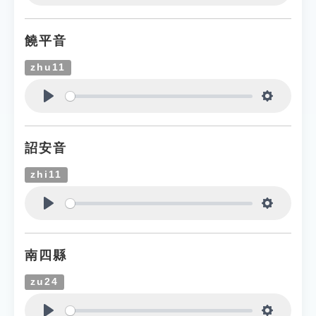
Play
Settings
饒平音
zhu11
Play
Settings
詔安音
zhi11
Play
Settings
南四縣
zu24