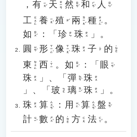
，
有
天
然
和
人
ㄊㄧㄢ
ㄧㄡˇ
ㄖㄢˊ
ㄏㄢˋ
ㄖㄣˊ
工
養
殖
兩
種
。
ㄌㄧㄤˇ
ㄓㄨㄥˇ
ㄍㄨㄥ
ㄧㄤˇ
ㄓˊ
如
：「
珍
珠
」。
ㄖㄨˊ
ㄓㄣ
ㄓㄨ
圓
形
像
珠
子
的
ㄒㄧㄥˊ
ㄒㄧㄤˋ
˙ㄉㄜ
ㄩㄢˊ
ㄓㄨ
˙ㄗ
東
西
。
如
：「
眼
ㄉㄨㄥ
˙ㄒㄧ
ㄖㄨˊ
ㄧㄢˇ
珠
」、「
彈
珠
ㄉㄢˋ
ㄓㄨ
ㄓㄨ
」、「
玻
璃
珠
」。
ㄌㄧˊ
ㄅㄛ
ㄓㄨ
珠
算
：
用
算
盤
ㄙㄨㄢˋ
ㄙㄨㄢˋ
ㄩㄥˋ
ㄆㄢˊ
ㄓㄨ
計
數
的
方
法
。
˙ㄉㄜ
ㄐㄧˋ
ㄕㄨˋ
ㄈㄚˇ
ㄈㄤ