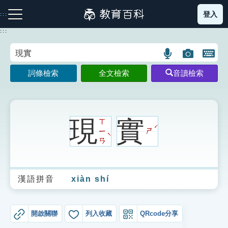
跳
登入
:::
到
主
:::
要
內
語
圖
開
容
注音索引圖示
筆畫索引圖示
部首索引表圖示
言
片
啟
詞條檢索
全文檢索
音讀檢索
搜
搜
鍵
尋
尋
盤
圖
圖
圖
示
示
示
現
實
ㄒ
ˊ
ㄧ
ㄕ
ˋ
ㄢ
網站導覽
漢語拼音
xiàn shí
生字詞彙表
成語故事
開啟關聯
列入收藏
QRcode分享