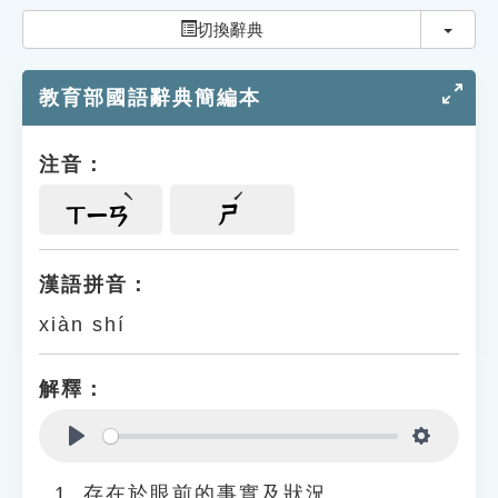
索引選單
切換
切換辭典
知識索引
教育部國語辭典簡編本
單字索引
生命大百科索引
注音：
遊戲專區
ㄒㄧㄢ
ㄕ
教學應用
漢語拼音：
xiàn shí
貓頭鷹博士
解釋：
Play
Settings
存在於眼前的事實及狀況。