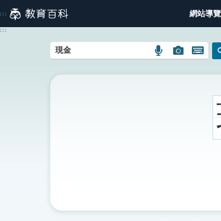
跳
網站導覽
:::
到
主
:::
要
內
語
圖
開
容
言
片
啟
搜
搜
鍵
尋
尋
盤
圖
圖
圖
示
示
示