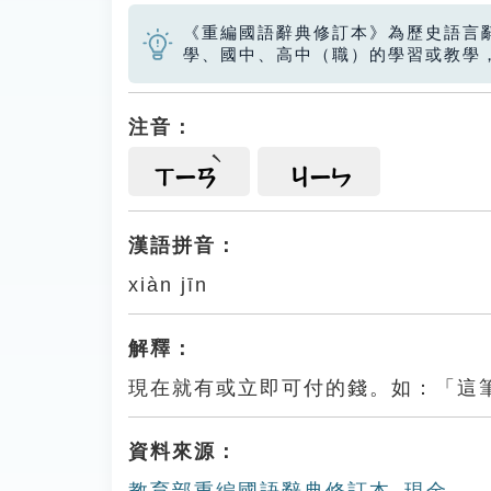
《重編國語辭典修訂本》為歷史語言
學、國中、高中（職）的學習或教學
注音：
ㄒㄧㄢ
ㄐㄧㄣ
漢語拼音：
xiàn jīn
解釋：
現在就有或立即可付的錢。如：「這
資料來源：