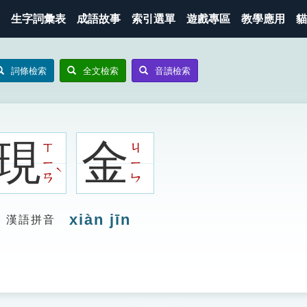
生字詞彙表
成語故事
索引選單
遊戲專區
教學應用
貓
詞條檢索
全文檢索
音讀檢索
現
金
ㄒ
ㄐ
ㄧ
ㄧ
ˋ
ㄢ
ㄣ
xiàn jīn
漢語拼音