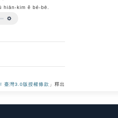
iū hiān-kim ê bé-bē.
Settings
作 臺灣3.0版授權條款
」釋出