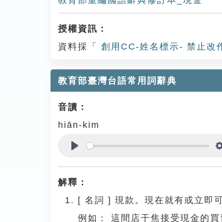
教育部重編國語辭典修訂本_現金
授權資訊：
資料採「
創用CC-姓名標示- 禁止改
教育部臺灣台語常用詞辭典
音讀：
hiān-kim
Play
解釋：
[
名詞
]
現款。現在就有或立即
例如：
這間店干焦接受現金的買