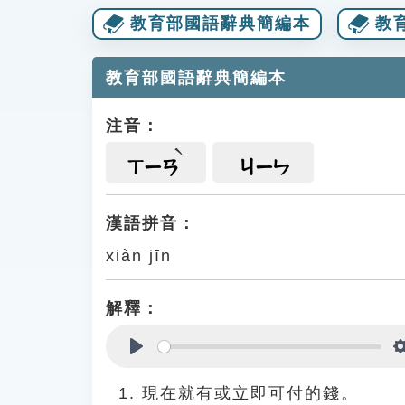
教育部國語辭典簡編本
教
教育部國語辭典簡編本
注音：
ㄒㄧㄢ
ㄐㄧㄣ
漢語拼音：
xiàn jīn
解釋：
Play
現在就有或立即可付的錢。