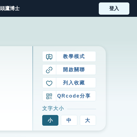
頭鷹博士
登入
教學模式
開啟關聯
列入收藏
QRcode分享
文字大小
小
中
大