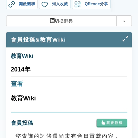
索引選單
開啟關聯
列入收藏
QRcode分享
知識索引
切換
切換辭典
單字索引
會員投稿&教育Wiki
生命大百科索引
教育Wiki
遊戲專區
2014年
教學應用
查看
貓頭鷹博士
教育Wiki
會員投稿
您查詢的詞條還尚未有會員貢獻內容，