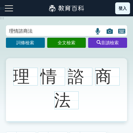
跳
登入
:::
到
主
:::
要
內
語
圖
開
容
注音索引圖示
筆畫索引圖示
部首索引表圖示
言
片
啟
詞條檢索
全文檢索
音讀檢索
搜
搜
鍵
尋
尋
盤
圖
圖
圖
示
示
示
理
情
諮
商
網站導覽
法
生字詞彙表
成語故事