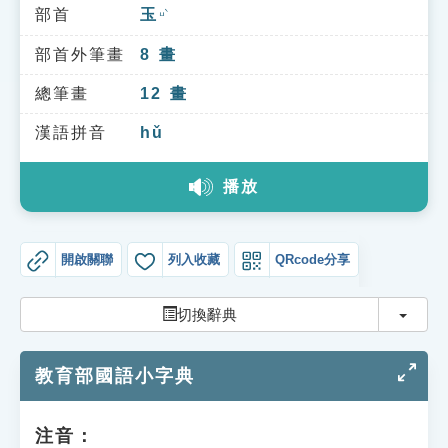
索引選單
部首
玉
ㄩˋ
知識索引
部首外筆畫
8
畫
單字索引
總筆畫
12
畫
生命大百科索引
漢語拼音
hǔ
播放
遊戲專區
教學應用
開啟關聯
列入收藏
QRcode分享
貓頭鷹博士
切換
切換辭典
教育部國語小字典
注音：