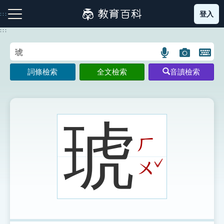
跳
登入
:::
到
主
:::
要
內
語
圖
開
容
注音索引圖示
筆畫索引圖示
部首索引表圖示
言
片
啟
詞條檢索
全文檢索
音讀檢索
搜
搜
鍵
尋
尋
盤
圖
圖
圖
示
示
示
琥
ㄏ
網站導覽
ˇ
ㄨ
生字詞彙表
成語故事