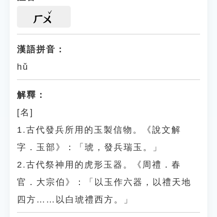
ㄏㄨ
漢語拼音：
hǔ
解釋：
[名]
1.古代發兵所用的玉製信物。《說文解
字．玉部》：「琥，發兵瑞玉。」
2.古代祭神用的虎形玉器。《周禮．春
官．大宗伯》：「以玉作六器，以禮天地
四方……以白琥禮西方。」