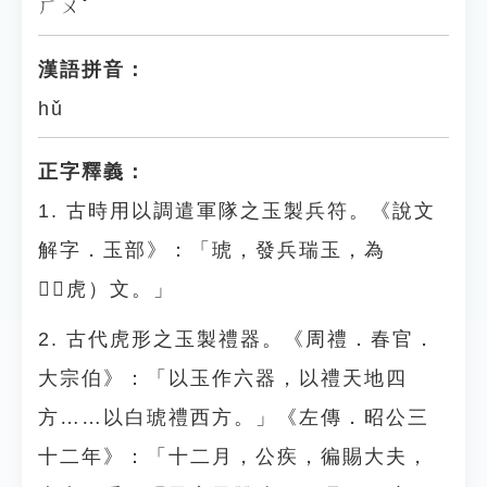
ㄏㄨˇ
漢語拼音：
hǔ
正字釋義：
1. 古時用以調遣軍隊之玉製兵符。《說文
解字．玉部》：「琥，發兵瑞玉，為
󵌛（虎）文。」
2. 古代虎形之玉製禮器。《周禮．春官．
大宗伯》：「以玉作六器，以禮天地四
方……以白琥禮西方。」《左傳．昭公三
十二年》：「十二月，公疾，徧賜大夫，