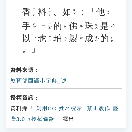
香
料
。
如
：「
他
ㄌㄧㄠˋ
ㄒㄧㄤ
ㄖㄨˊ
ㄊㄚ
手
上
的
佛
珠
是
˙ㄉㄜ
ㄕㄡˇ
ㄕㄤˋ
ㄈㄛˊ
ㄓㄨ
ㄕˋ
以
琥
珀
製
成
的
˙ㄉㄜ
ㄏㄨˇ
ㄆㄛˋ
ㄔㄥˊ
ㄧˇ
ㄓˋ
。」
資料來源：
教育部國語小字典_琥
授權資訊：
資料採「
創用CC-姓名標示- 禁止改作 臺
灣3.0版授權條款
」釋出