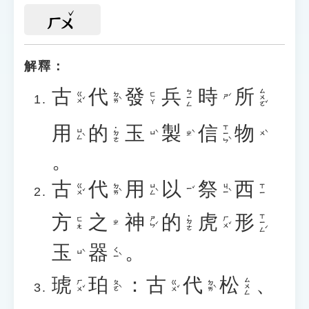
ㄏㄨ
解釋：
古
代
發
兵
時
所
ㄙㄨㄛˇ
ㄅㄧㄥ
ㄍㄨˇ
ㄉㄞˋ
ㄈㄚ
ㄕˊ
用
的
玉
製
信
物
ㄒㄧㄣˋ
˙ㄉㄜ
ㄩㄥˋ
ㄩˋ
ㄓˋ
ㄨˋ
。
古
代
用
以
祭
西
ㄍㄨˇ
ㄉㄞˋ
ㄩㄥˋ
ㄐㄧˋ
ㄒㄧ
ㄧˇ
方
之
神
的
虎
形
ㄒㄧㄥˊ
˙ㄉㄜ
ㄕㄣˊ
ㄏㄨˇ
ㄈㄤ
ㄓ
玉
器
。
ㄑㄧˋ
ㄩˋ
琥
珀
：
古
代
松
、
ㄙㄨㄥ
ㄏㄨˇ
ㄆㄛˋ
ㄍㄨˇ
ㄉㄞˋ