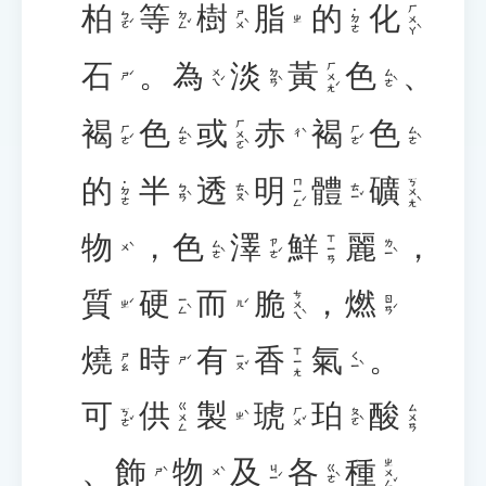
柏
等
樹
脂
的
化
ㄏㄨㄚˋ
˙ㄉㄜ
ㄅㄛˊ
ㄉㄥˇ
ㄕㄨˋ
ㄓ
石
。
為
淡
黃
色
、
ㄏㄨㄤˊ
ㄨㄟˊ
ㄉㄢˋ
ㄙㄜˋ
ㄕˊ
褐
色
或
赤
褐
色
ㄏㄨㄛˋ
ㄏㄜˊ
ㄙㄜˋ
ㄏㄜˊ
ㄙㄜˋ
ㄔˋ
的
半
透
明
體
礦
ㄇㄧㄥˊ
ㄎㄨㄤˋ
˙ㄉㄜ
ㄅㄢˋ
ㄊㄡˋ
ㄊㄧˇ
物
，
色
澤
鮮
麗
，
ㄒㄧㄢ
ㄙㄜˋ
ㄗㄜˊ
ㄌㄧˋ
ㄨˋ
質
硬
而
脆
，
燃
ㄘㄨㄟˋ
ㄧㄥˋ
ㄖㄢˊ
ㄓˊ
ㄦˊ
燒
時
有
香
氣
。
ㄒㄧㄤ
ㄧㄡˇ
ㄑㄧˋ
ㄕㄠ
ㄕˊ
可
供
製
琥
珀
酸
ㄍㄨㄥ
ㄙㄨㄢ
ㄎㄜˇ
ㄏㄨˇ
ㄆㄛˋ
ㄓˋ
、
飾
物
及
各
種
ㄓㄨㄥˇ
ㄐㄧˊ
ㄍㄜˋ
ㄕˋ
ㄨˋ