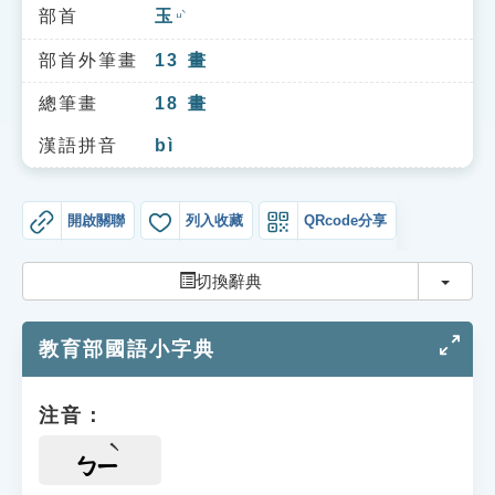
索引選單
部首
玉
ㄩˋ
知識索引
部首外筆畫
13
畫
單字索引
總筆畫
18
畫
生命大百科索引
漢語拼音
bì
遊戲專區
開啟關聯
列入收藏
QRcode分享
教學應用
切換
切換辭典
貓頭鷹博士
教育部國語小字典
注音：
ㄅㄧ