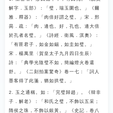
解字．玉部》：「璧，瑞玉圜也。」《爾
雅．釋器》：「肉倍好謂之璧。」宋．邢
昺．疏：「肉，邊也。好，孔也。邊大倍
於孔者名璧。」《詩經．衛風．淇奧》：
「有匪君子，如金如錫，如圭如璧。」
宋．楊萬里〈賀皇太子九月四日生辰〉
詩：「典學光陰璧不如，簡編燈火卷還
舒。」《二刻拍案驚奇》卷一七：「詞人
墨客得了此箋，猶如拱璧。」
2. 玉之通稱。如：「完璧歸趙」。《韓非
子．解老》：「和氏之璧，不飾以五采；
隋侯之珠，不飾以銀黃。」《史記．卷八