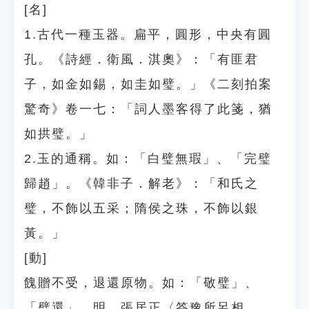
[名]
1.古代一種玉器。扁平，圓形，中央有圓
孔。《詩經．衛風．淇奧》：「有匪君
子，如金如錫，如圭如璧。」《二刻拍案
驚奇》卷一七：「詞人墨客得了此箋，猶
如拱璧。」
2.玉的通稱。如：「白璧無瑕」、「完璧
歸趙」。《韓非子．解老》：「和氏之
璧，不飾以五采；隋侯之珠，不飾以銀
黃。」
[動]
餽贈不受，退還原物。如：「敬璧」、
「璧還」。明．張居正〈答豫所呂相