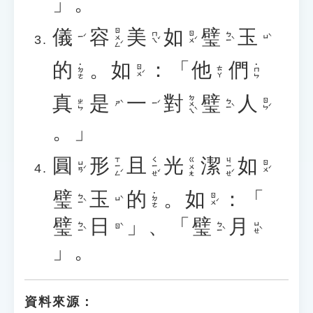
」。
儀
容
美
如
璧
玉
ㄖㄨㄥˊ
ㄇㄟˇ
ㄖㄨˊ
ㄅㄧˋ
ㄧˊ
ㄩˋ
的
。
如
：「
他
們
˙ㄉㄜ
˙ㄇㄣ
ㄖㄨˊ
ㄊㄚ
真
是
一
對
璧
人
ㄉㄨㄟˋ
ㄅㄧˋ
ㄖㄣˊ
ㄓㄣ
ㄕˋ
ㄧˊ
。」
圓
形
且
光
潔
如
ㄒㄧㄥˊ
ㄑㄧㄝˇ
ㄐㄧㄝˊ
ㄍㄨㄤ
ㄩㄢˊ
ㄖㄨˊ
璧
玉
的
。
如
：「
˙ㄉㄜ
ㄅㄧˋ
ㄖㄨˊ
ㄩˋ
璧
日
」、「
璧
月
ㄅㄧˋ
ㄅㄧˋ
ㄩㄝˋ
ㄖˋ
」。
資料來源：