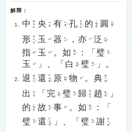
解釋：
中
央
有
孔
的
圓
ㄎㄨㄥˇ
ㄓㄨㄥ
˙ㄉㄜ
ㄧㄡˇ
ㄩㄢˊ
ㄧㄤ
形
玉
器
，
亦
泛
ㄒㄧㄥˊ
ㄑㄧˋ
ㄈㄢˋ
ㄩˋ
ㄧˋ
指
玉
。
如
：「
璧
ㄖㄨˊ
ㄅㄧˋ
ㄓˇ
ㄩˋ
玉
」、「
白
璧
」。
ㄅㄞˊ
ㄅㄧˋ
ㄩˋ
退
還
原
物
。
典
ㄊㄨㄟˋ
ㄏㄨㄢˊ
ㄉㄧㄢˇ
ㄩㄢˊ
ㄨˋ
出
「
完
璧
歸
趙
」
ㄍㄨㄟ
ㄨㄢˊ
ㄅㄧˋ
ㄓㄠˋ
ㄔㄨ
的
故
事
。
如
：「
˙ㄉㄜ
ㄍㄨˋ
ㄖㄨˊ
ㄕˋ
璧
還
」、「
璧
謝
ㄏㄨㄢˊ
ㄒㄧㄝˋ
ㄅㄧˋ
ㄅㄧˋ