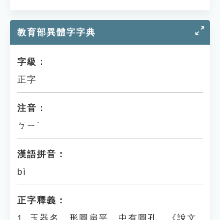
教育部異體字字典
字級：
正字
注音：
ㄅㄧˋ
漢語拼音：
bì
正字釋義：
1. 玉器名。形圓扁平，中有圓孔。《說文