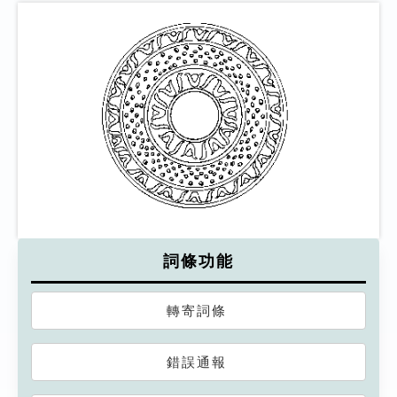
詞條功能
轉寄詞條
錯誤通報