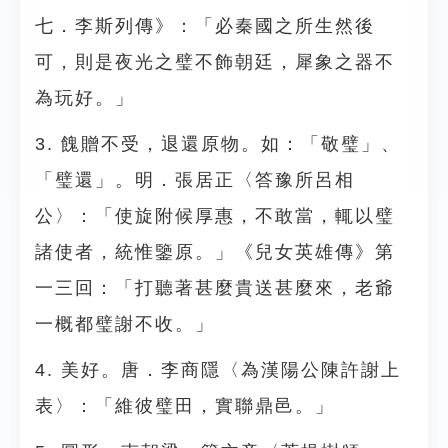
七．李斯列傳》：「必秦國之所生然後
可，則是夜光之璧不飾朝廷，犀象之器不
為玩好。」
3. 餽贈不受，退還原物。如：「敬璧」、
「璧還」。明．張居正〈答豫所呂相
公〉：「使旋附候厚惠，不敢當，輒以璧
諸使者，統惟鑒原。」《兒女英雄傳》第
一三回：「打聽著甚麼貴送甚麼來，老爺
一概都璧謝不收。」
4. 美好。唐．李商隱〈為漢陽公陳許謝上
表〉：「維彼璧田，實聯鼎邑。」