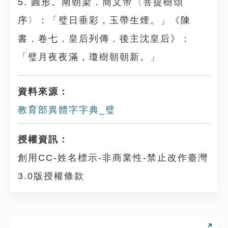
5. 圓形。南朝梁．簡文帝〈菩提樹頌
序〉：「璧日垂彩，玉帶生煙。」《陳
書．卷七．皇后列傳．後主沈皇后》：
「璧月夜夜滿，瓊樹朝朝新。」
資料來源：
教育部異體字字典_璧
授權資訊：
創用CC-姓名標示-非商業性-禁止改作臺灣
3.0版授權條款