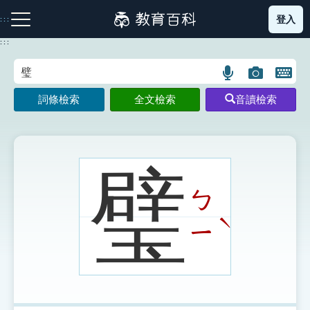
跳
登入
:::
到
主
:::
要
內
語
圖
開
容
注音索引圖示
筆畫索引圖示
部首索引表圖示
言
片
啟
詞條檢索
全文檢索
音讀檢索
搜
搜
鍵
尋
尋
盤
圖
圖
圖
示
示
示
璧
ㄅ
網站導覽
ˋ
ㄧ
生字詞彙表
成語故事