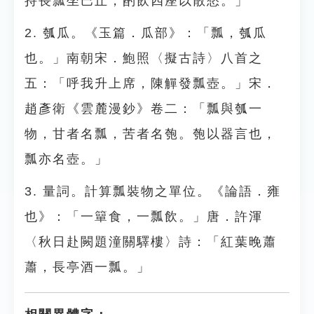
持長瓢坐巴丘，酌飲四座以散愁。」
2. 瓠瓜。《玉篇．瓜部》：「瓢，瓠瓜
也。」南朝宋．鮑照〈擬古詩〉八首之
五：「呼我升上席，陳觶發瓢壺。」宋．
趙彥衛《雲麓漫鈔》卷二：「瓢與瓠一
物，甘者名瓢，苦者名匏。匏以器言也，
瓢亦名壺。」
3. 量詞。計算瓢裝物之單位。《論語．雍
也》：「一簞食，一瓢飲。」唐．許渾
〈秋日赴闕題潼關驛樓〉詩：「紅葉晚蕭
蕭，長亭酒一瓢。」