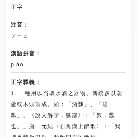
正字
注音：
ㄆㄧㄠˊ
漢語拼音：
piáo
正字釋義：
1. 一種用以舀取水酒之器物。傳統多以葫
蘆或木頭製成。如：「酒瓢」、「湯
瓢」。《說文解字．瓠部》：「瓢，蠡
也。」唐．元結〈石魚湖上醉歌〉：「我