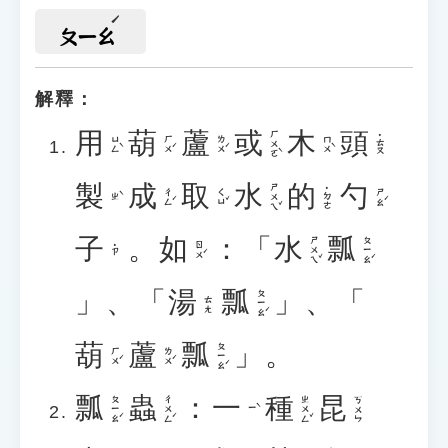
ㄆㄧㄠ
解釋：
用
葫
蘆
或
木
頭
ㄏㄨㄛˋ
˙ㄊㄡ
ㄩㄥˋ
ㄏㄨˊ
ㄌㄨˊ
ㄇㄨˋ
製
成
取
水
的
勺
ㄕㄨㄟˇ
˙ㄉㄜ
ㄔㄥˊ
ㄑㄩˇ
ㄕㄠˊ
ㄓˋ
子
。
如
：「
水
瓢
ㄕㄨㄟˇ
ㄆㄧㄠˊ
ㄖㄨˊ
˙ㄗ
」、「
湯
瓢
」、「
ㄆㄧㄠˊ
ㄊㄤ
葫
蘆
瓢
」。
ㄆㄧㄠˊ
ㄏㄨˊ
ㄌㄨˊ
瓢
蟲
：
一
種
昆
ㄆㄧㄠˊ
ㄔㄨㄥˊ
ㄓㄨㄥˇ
ㄎㄨㄣ
ㄧˋ