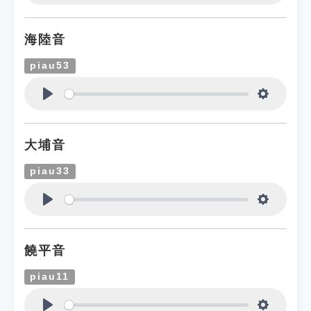
Play
Settings
海陸音
piau53
Play
Settings
大埔音
piau33
Play
Settings
饒平音
piau11