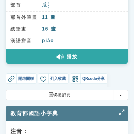
索引選單
ㄍㄨㄚ
部首
瓜
知識索引
部首外筆畫
11
畫
單字索引
總筆畫
16
畫
生命大百科索引
漢語拼音
piáo
遊戲專區
播放
教學應用
開啟關聯
列入收藏
QRcode分享
貓頭鷹博士
切換
切換辭典
教育部國語小字典
注音：