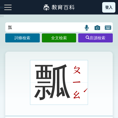
跳
登入
:::
到
主
:::
要
內
語
圖
開
容
注音索引圖示
筆畫索引圖示
部首索引表圖示
言
片
啟
詞條檢索
全文檢索
音讀檢索
搜
搜
鍵
尋
尋
盤
圖
圖
圖
示
示
示
瓢
ㄆ
ㄧ
網站導覽
ˊ
ㄠ
生字詞彙表
成語故事