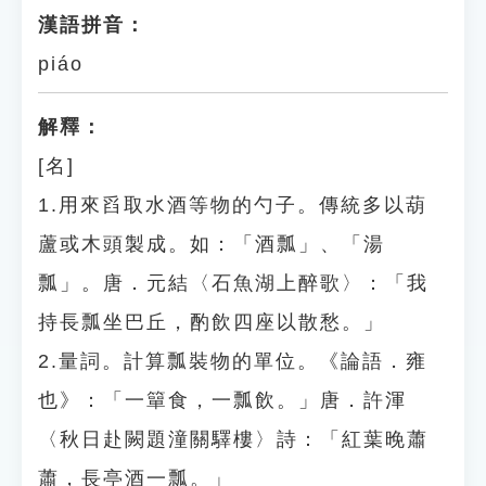
漢語拼音：
piáo
解釋：
[名]
1.用來舀取水酒等物的勺子。傳統多以葫
蘆或木頭製成。如：「酒瓢」、「湯
瓢」。唐．元結〈石魚湖上醉歌〉：「我
持長瓢坐巴丘，酌飲四座以散愁。」
2.量詞。計算瓢裝物的單位。《論語．雍
也》：「一簞食，一瓢飲。」唐．許渾
〈秋日赴闕題潼關驛樓〉詩：「紅葉晚蕭
蕭，長亭酒一瓢。」