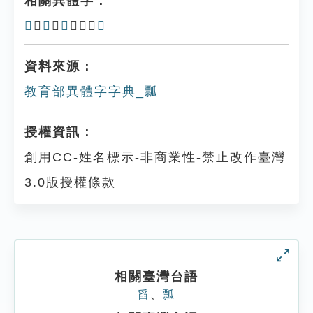
相關異體字：
𤬡
、
𤬢
、
㼼
、𤕉、
𤬣
資料來源：
教育部異體字字典_瓢
授權資訊：
創用CC-姓名標示-非商業性-禁止改作臺灣
3.0版授權條款
相關臺灣台語
舀
、
瓢