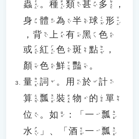
蟲
。
種
類
甚
多
，
ㄔㄨㄥˊ
ㄓㄨㄥˇ
ㄉㄨㄛ
ㄌㄟˋ
ㄕㄣˋ
身
體
為
半
球
形
ㄑㄧㄡˊ
ㄒㄧㄥˊ
ㄊㄧˇ
ㄨㄟˊ
ㄅㄢˋ
ㄕㄣ
，
背
上
有
黑
色
ㄅㄟˋ
ㄕㄤˋ
ㄧㄡˇ
ㄙㄜˋ
ㄏㄟ
或
紅
色
斑
點
，
ㄏㄨㄛˋ
ㄏㄨㄥˊ
ㄉㄧㄢˇ
ㄙㄜˋ
ㄅㄢ
顏
色
鮮
豔
。
ㄒㄧㄢ
ㄧㄢˊ
ㄙㄜˋ
ㄧㄢˋ
量
詞
。
用
於
計
ㄌㄧㄤˋ
ㄩㄥˋ
ㄐㄧˋ
ㄘˊ
ㄩˊ
算
瓢
裝
物
的
單
ㄙㄨㄢˋ
ㄆㄧㄠˊ
ㄓㄨㄤ
˙ㄉㄜ
ㄉㄢ
ㄨˋ
位
。
如
：「
一
瓢
ㄆㄧㄠˊ
ㄨㄟˋ
ㄖㄨˊ
ㄧˋ
水
」、「
酒
一
瓢
ㄕㄨㄟˇ
ㄐㄧㄡˇ
ㄆㄧㄠˊ
ㄧˋ