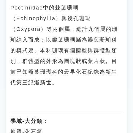
Pectiniidae中的棘葉珊瑚
（Echinophyllia）與銳孔珊瑚
（Oxypora）等兩個屬，總計九個屬的珊
瑚納入而成；以瓣葉珊瑚屬為瓣葉珊瑚科
的模式屬。本科珊瑚有個體型與群體型類
別，群體型的外形為團塊狀或葉片狀。目
前已知瓣葉珊瑚科的最早化石紀錄為新生
代第三紀漸新世。
學域-大分類：
地質-化石類