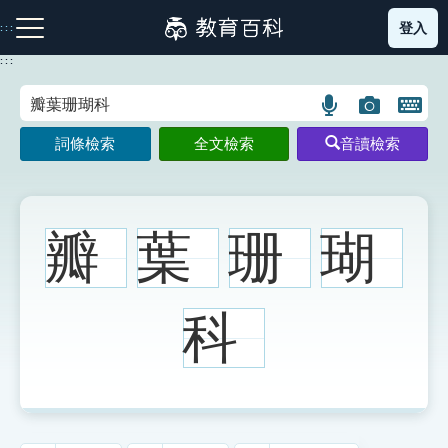
跳
登入
:::
到
主
:::
要
內
語
圖
開
容
注音索引圖示
筆畫索引圖示
部首索引表圖示
言
片
啟
詞條檢索
全文檢索
音讀檢索
搜
搜
鍵
尋
尋
盤
圖
圖
圖
示
示
示
瓣
葉
珊
瑚
網站導覽
科
生字詞彙表
成語故事