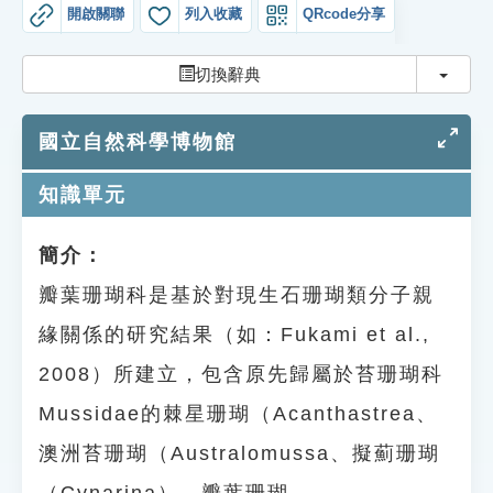
索引選單
開啟關聯
列入收藏
QRcode分享
知識索引
切換
切換辭典
單字索引
國立自然科學博物館
生命大百科索引
知識單元
遊戲專區
簡介：
教學應用
瓣葉珊瑚科是基於對現生石珊瑚類分子親
貓頭鷹博士
緣關係的研究結果（如：Fukami et al.,
2008）所建立，包含原先歸屬於苔珊瑚科
Mussidae的棘星珊瑚（Acanthastrea、
澳洲苔珊瑚（Australomussa、擬薊珊瑚