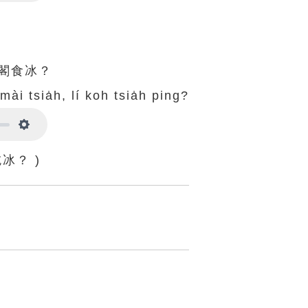
Settings
。
閣食冰？
mài tsia̍h, lí koh tsia̍h ping?
Settings
冰？ )