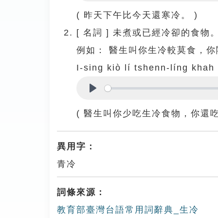
Play
( 昨天下午比今天還寒冷。 )
[
名詞
]
未煮或已經冷卻的食物
例如：
醫生叫你生冷較莫食，你
I-sing kiò lí tshenn-líng khah 
Play
( 醫生叫你少吃生冷食物，你還吃
異用字：
青冷
詞條來源：
教育部臺灣台語常用詞辭典_生冷