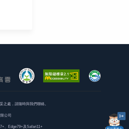
妥之處，請隨時與我們聯絡。
有限公司
57+、Edge79+及Safari11+
貓頭鷹博士