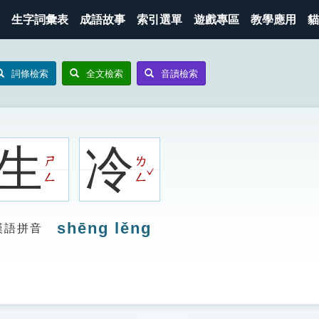
生字詞彙表
成語故事
索引選單
遊戲專區
教學應用
貓
詞條檢索
全文檢索
音讀檢索
生
冷
ㄕ
ㄌ
ˇ
ㄥ
ㄥ
shēng lěng
漢語拼音