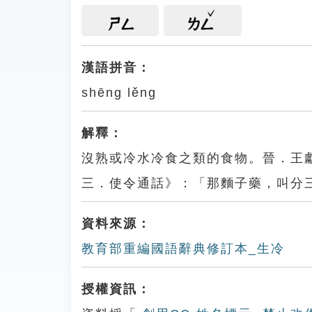
ㄕㄥ
ㄌㄥ
漢語拼音：
shēng lěng
解釋：
沒熟或冷水冷食之類的食物。晉．王
三．使令通話》：「那麵子藥，叫分
資料來源：
教育部重編國語辭典修訂本_生冷
授權資訊：