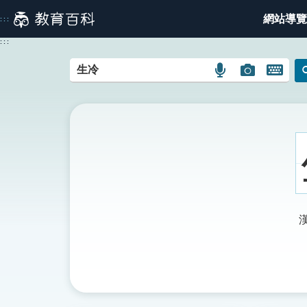
跳
網站導覽
:::
到
主
:::
要
內
語
圖
開
容
言
片
啟
搜
搜
鍵
尋
尋
盤
圖
圖
圖
示
示
示