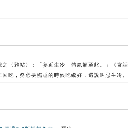
獻之〈雜帖〉：「妄近生冷，體氣頓至此。」《官
三回吃，務必要臨睡的時候吃纔好，還說叫忌生冷