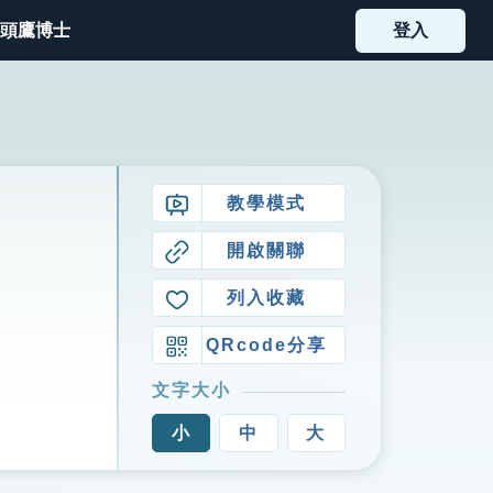
頭鷹博士
登入
教學模式
開啟關聯
列入收藏
QRcode分享
文字大小
小
中
大