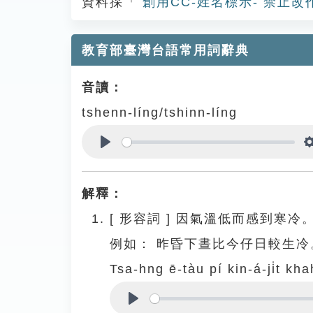
資料採「
創用CC-姓名標示- 禁止改
教育部臺灣台語常用詞辭典
音讀：
tshenn-líng/tshinn-líng
Play
解釋：
[
形容詞
]
因氣溫低而感到寒冷
例如：
昨昏下晝比今仔日較生冷
Tsa-hng ē-tàu pí kin-á-ji̍t kh