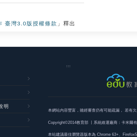
作 臺灣3.0版授權條款
」釋出
:::
說明
本網站內容豐富，雖經審查仍有可能疏漏，
若有欠
Copyright©2014教育部
丨系統維運廠商：卡米爾
本站建議最佳瀏覽器版本為
Chrome 63+、Firefox