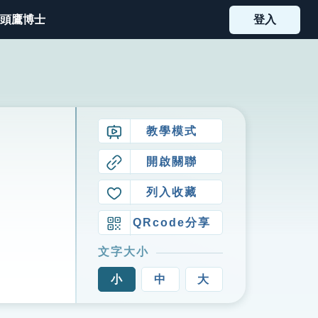
頭鷹博士
登入
教學模式
開啟關聯
列入收藏
QRcode分享
文字大小
小
中
大