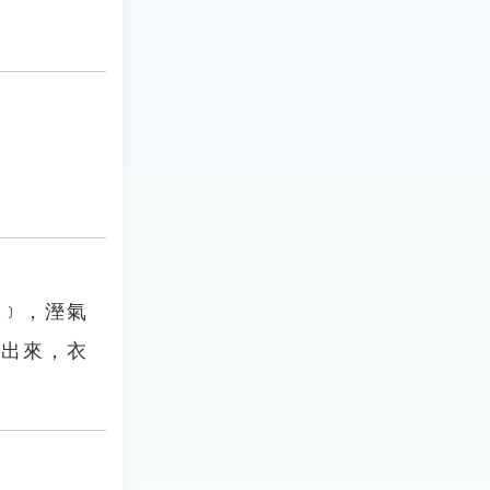
水﹞，溼氣
不出來，衣