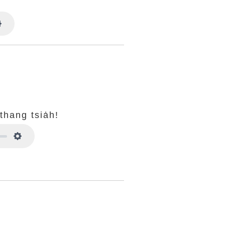
Settings
thang tsia̍h!
Settings