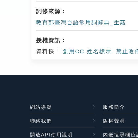
詞條來源：
教育部臺灣台語常用詞辭典_生菇
授權資訊：
資料採「
創用CC-姓名標示- 禁止改
網站導覽
服務簡介
聯絡我們
版權聲明
開放API使用說明
內嵌搜尋欄位