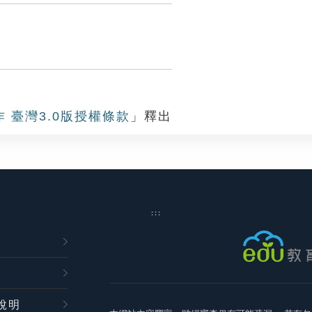
作 臺灣3.0版授權條款
」釋出
:::
說明