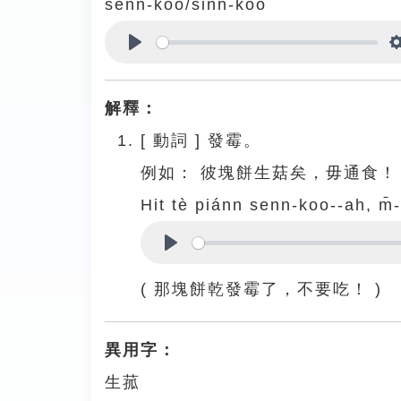
senn-koo/sinn-koo
Play
解釋：
[
動詞
]
發霉。
例如：
彼塊餅生菇矣，毋通食！
Hit tè piánn senn-koo--ah, m̄-
Play
( 那塊餅乾發霉了，不要吃！ )
異用字：
生菰