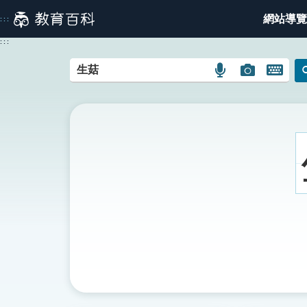
跳
網站導覽
:::
到
主
:::
要
內
語
圖
開
容
言
片
啟
搜
搜
鍵
尋
尋
盤
圖
圖
圖
示
示
示