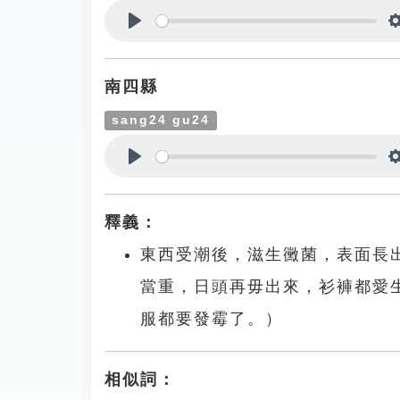
Play
南四縣
sang24 gu24
Play
釋義：
東西受潮後，滋生黴菌，表面長
當重，日頭再毋出來，衫褲都愛
服都要發霉了。）
相似詞：