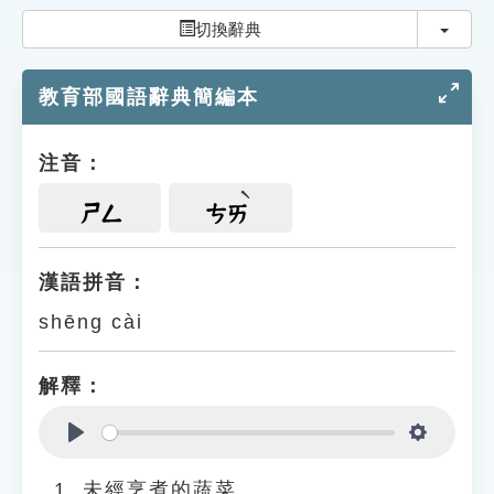
索引選單
切換
切換辭典
知識索引
教育部國語辭典簡編本
單字索引
生命大百科索引
注音：
遊戲專區
ㄕㄥ
ㄘㄞ
教學應用
漢語拼音：
shēng cài
貓頭鷹博士
解釋：
Play
Settings
未經烹煮的蔬菜。