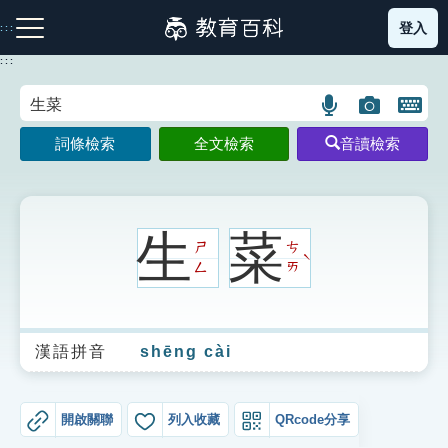
跳
登入
:::
到
主
:::
要
內
語
圖
開
容
注音索引圖示
筆畫索引圖示
部首索引表圖示
言
片
啟
詞條檢索
全文檢索
音讀檢索
搜
搜
鍵
尋
尋
盤
圖
圖
圖
示
示
示
生
菜
ㄕ
ㄘ
ˋ
ㄥ
ㄞ
網站導覽
漢語拼音
shēng cài
生字詞彙表
成語故事
開啟關聯
列入收藏
QRcode分享