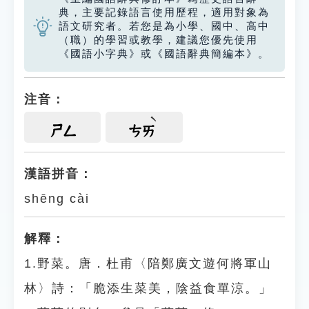
典，主要記錄語言使用歷程，適用對象為
語文研究者。若您是為小學、國中、高中
（職）的學習或教學，建議您優先使用
《國語小字典》或《國語辭典簡編本》。
注音：
ㄕㄥ
ㄘㄞ
漢語拼音：
shēng cài
解釋：
1.野菜。唐．杜甫〈陪鄭廣文遊何將軍山
林〉詩：「脆添生菜美，陰益食單涼。」