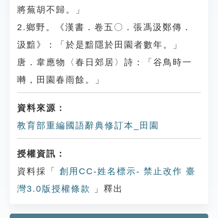
將蕪胡不歸。」
2.鄉野。《漢書．卷五〇．張馮汲鄭傳．
汲黯》：「於是黯隱於田園者數年。」
唐．韋應物〈春日郊居〉詩：「谷鳥時一
囀，田園春雨餘。」
資料來源：
教育部重編國語辭典修訂本_田園
授權資訊：
資料採「
創用CC-姓名標示- 禁止改作 臺
灣3.0版授權條款
」釋出