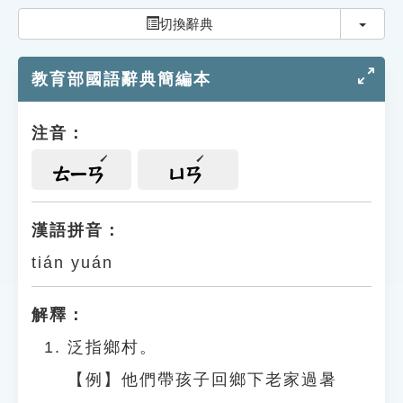
索引選單
切換
切換辭典
知識索引
教育部國語辭典簡編本
單字索引
生命大百科索引
注音：
遊戲專區
ㄊㄧㄢ
ㄩㄢ
教學應用
漢語拼音：
tián yuán
貓頭鷹博士
解釋：
泛指鄉村。
【例】他們帶孩子回鄉下老家過暑