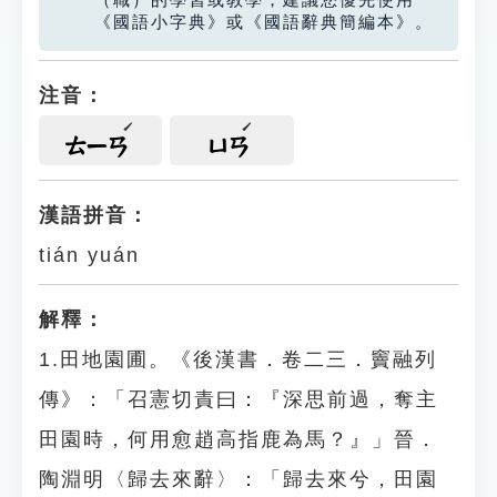
（職）的學習或教學，建議您優先使用
《國語小字典》或《國語辭典簡編本》。
注音：
ㄊㄧㄢ
ㄩㄢ
漢語拼音：
tián yuán
解釋：
1.田地園圃。《後漢書．卷二三．竇融列
傳》：「召憲切責曰：『深思前過，奪主
田園時，何用愈趙高指鹿為馬？』」晉．
陶淵明〈歸去來辭〉：「歸去來兮，田園