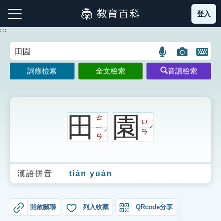
跳
登入
:::
到
主
:::
要
內
語
圖
開
容
注音索引圖示
筆畫索引圖示
部首索引表圖示
言
片
啟
詞條檢索
全文檢索
音讀檢索
搜
搜
鍵
尋
尋
盤
圖
圖
圖
示
示
示
田
園
ㄊ
ㄩ
ㄧ
ˊ
ˊ
ㄢ
ㄢ
網站導覽
漢語拼音
tián yuán
生字詞彙表
成語故事
開啟關聯
列入收藏
QRcode分享