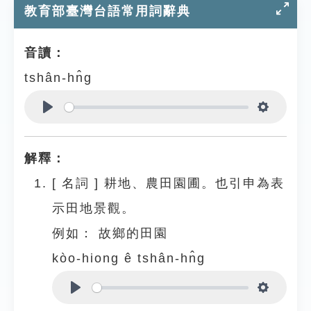
教育部臺灣台語常用詞辭典
音讀：
tshân-hn̂g
Play
Settings
解釋：
[
名詞
]
耕地、農田園圃。也引申為表
示田地景觀。
例如：
故鄉的田園
kòo-hiong ê tshân-hn̂g
Play
Settings