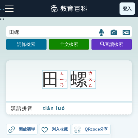
跳
登入
:::
到
主
:::
要
內
語
圖
開
容
注音索引圖示
筆畫索引圖示
部首索引表圖示
言
片
啟
詞條檢索
全文檢索
音讀檢索
搜
搜
鍵
尋
尋
盤
圖
圖
圖
示
示
示
田
螺
ㄊ
ㄌ
ㄧ
ㄨ
ˊ
ˊ
ㄢ
ㄛ
網站導覽
漢語拼音
tián luó
生字詞彙表
成語故事
開啟關聯
列入收藏
QRcode分享