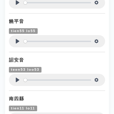
Play
Settings
饒平音
tien55 lo55
Play
Settings
詔安音
teen53 loo53
Play
Settings
南四縣
tien11 lo11