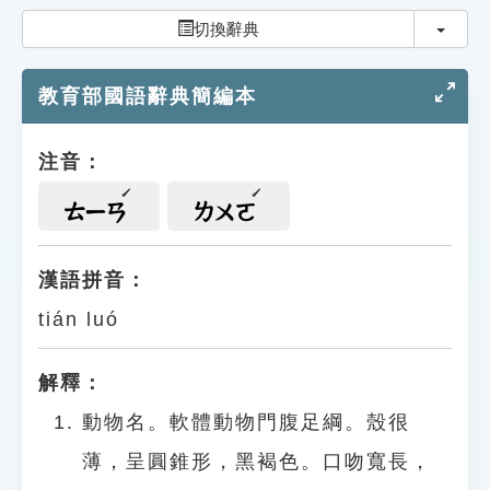
索引選單
切換
切換辭典
知識索引
教育部國語辭典簡編本
單字索引
生命大百科索引
注音：
遊戲專區
ㄊㄧㄢ
ㄌㄨㄛ
教學應用
漢語拼音：
tián luó
貓頭鷹博士
解釋：
動物名。軟體動物門腹足綱。殼很
薄，呈圓錐形，黑褐色。口吻寬長，