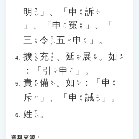
明
」、「
申
訴
ㄇㄧㄥˊ
ㄙㄨˋ
ㄕㄣ
」、「
申
冤
」、「
ㄕㄣ
ㄩㄢ
三
令
五
申
」。
ㄌㄧㄥˋ
ㄙㄢ
ㄕㄣ
ㄨˇ
擴
充
、
延
展
。
如
ㄎㄨㄛˋ
ㄔㄨㄥ
ㄧㄢˊ
ㄓㄢˇ
ㄖㄨˊ
：「
引
申
」。
ㄧㄣˇ
ㄕㄣ
責
備
。
如
：「
申
ㄗㄜˊ
ㄅㄟˋ
ㄖㄨˊ
ㄕㄣ
斥
」、「
申
誡
」。
ㄐㄧㄝˋ
ㄕㄣ
ㄔˋ
姓
。
ㄒㄧㄥˋ
資料來源：