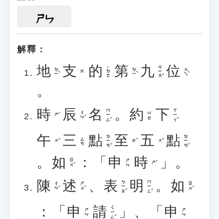
ㄕㄣ
解釋：
地
支
的
第
九
位
ㄐㄧㄡˇ
˙ㄉㄜ
ㄉㄧˋ
ㄉㄧˋ
ㄨㄟˋ
ㄓ
。
時
辰
名
。
約
下
ㄇㄧㄥˊ
ㄒㄧㄚˋ
ㄔㄣˊ
ㄩㄝ
ㄕˊ
午
三
點
至
五
點
ㄉㄧㄢˇ
ㄉㄧㄢˇ
ㄙㄢ
ㄨˇ
ㄓˋ
ㄨˇ
。
如
：「
申
時
」。
ㄖㄨˊ
ㄕㄣ
ㄕˊ
陳
述
、
表
明
。
如
ㄅㄧㄠˇ
ㄇㄧㄥˊ
ㄔㄣˊ
ㄕㄨˋ
ㄖㄨˊ
：「
申
請
」、「
申
ㄑㄧㄥˇ
ㄕㄣ
ㄕㄣ