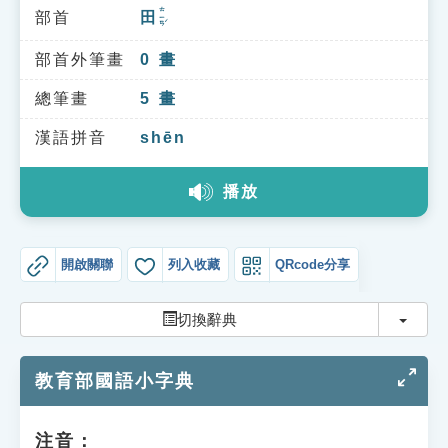
索引選單
ㄊㄧㄢˊ
部首
田
知識索引
部首外筆畫
0
畫
單字索引
總筆畫
5
畫
生命大百科索引
漢語拼音
shēn
遊戲專區
播放
教學應用
開啟關聯
列入收藏
QRcode分享
貓頭鷹博士
切換
切換辭典
教育部國語小字典
注音：