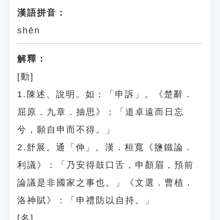
漢語拼音：
shēn
解釋：
[動]
1.陳述、說明。如：「申訴」。《楚辭．
屈原．九章．抽思》：「道卓遠而日忘
兮，願自申而不得。」
2.舒展。通「伸」。漢．桓寬《鹽鐵論．
利議》：「乃安得鼓口舌，申顏眉，預前
論議是非國家之事也。」《文選．曹植．
洛神賦》：「申禮防以自持。」
[名]