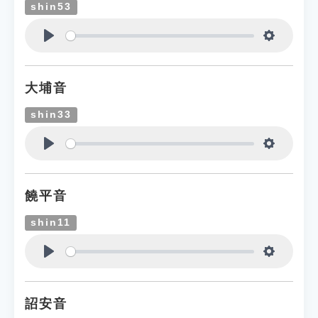
shin53
Play
Settings
大埔音
shin33
Play
Settings
饒平音
shin11
Play
Settings
詔安音