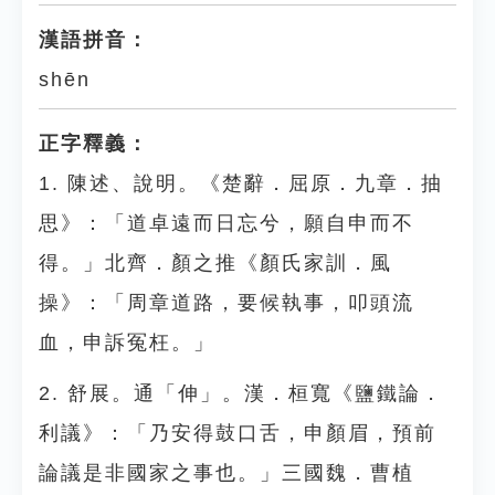
漢語拼音：
shēn
正字釋義：
1. 陳述、說明。《楚辭．屈原．九章．抽
思》：「道卓遠而日忘兮，願自申而不
得。」北齊．顏之推《顏氏家訓．風
操》：「周章道路，要候執事，叩頭流
血，申訴冤枉。」
2. 舒展。通「伸」。漢．桓寬《鹽鐵論．
利議》：「乃安得鼓口舌，申顏眉，預前
論議是非國家之事也。」三國魏．曹植