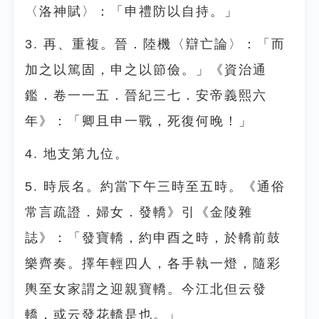
〈洛神賦〉：「申禮防以自持。」
3. 再、重複。晉．陸機〈辯亡論〉：「而
加之以篤固，申之以節儉。」《資治通
鑑．卷一一五．晉紀三七．安帝義熙六
年》：「卿且申一戰，死復何晚！」
4. 地支第九位。
5. 時辰名。約當下午三時至五時。《通俗
常言疏證．婦女．發轎》引《金陵雜
誌》：「發寶轎，約申酉之時，於轎前鼓
樂齊奏。擇年輕四人，各手執一燈，隨彩
輿至女家謂之迎親寶轎。今江北但云發
轎，或云發花轎是也。」