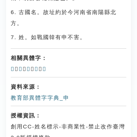
6. 古國名。故址約於今河南省南陽縣北
方。
7. 姓。如戰國韓有申不害。
相關異體字：
𠭜
、
𠭙
、
𢑚
、
𦥔
、
𦦀
資料來源：
教育部異體字字典_申
授權資訊：
創用CC-姓名標示-非商業性-禁止改作臺灣