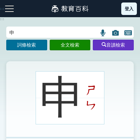
跳
登入
:::
到
主
:::
要
內
語
圖
開
容
注音索引圖示
筆畫索引圖示
部首索引表圖示
言
片
啟
詞條檢索
全文檢索
音讀檢索
搜
搜
鍵
尋
尋
盤
圖
圖
圖
示
示
示
申
ㄕ
網站導覽
ㄣ
生字詞彙表
成語故事