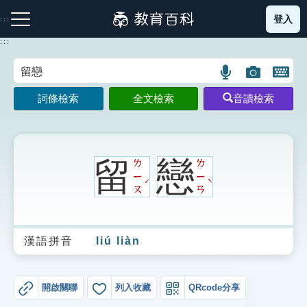
跳
登入
:::
到
主
:::
要
內
語
圖
開
容
注音索引圖示
筆畫索引圖示
部首索引表圖示
言
片
啟
詞條檢索
全文檢索
音讀檢索
搜
搜
鍵
尋
尋
盤
圖
圖
圖
示
示
示
留
戀
ㄌ
ㄌ
ㄧ
ㄧ
ˊ
ˋ
ㄡ
ㄢ
網站導覽
漢語拼音
liú liàn
生字詞彙表
成語故事
開啟關聯
列入收藏
QRcode分享