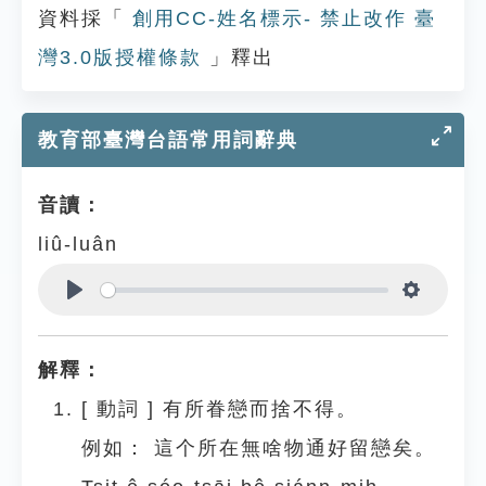
資料採「
創用CC-姓名標示- 禁止改作 臺
灣3.0版授權條款
」釋出
教育部臺灣台語常用詞辭典
音讀：
liû-luân
Play
Settings
解釋：
[
動詞
]
有所眷戀而捨不得。
例如：
這个所在無啥物通好留戀矣。