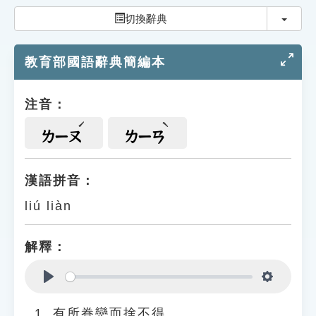
索引選單
切換
切換辭典
知識索引
教育部國語辭典簡編本
單字索引
生命大百科索引
注音：
遊戲專區
ㄌㄧㄡ
ㄌㄧㄢ
教學應用
漢語拼音：
liú liàn
貓頭鷹博士
解釋：
Play
Settings
有所眷戀而捨不得。