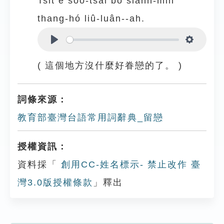
Tsit ê sóo-tsāi bô siánn-mih
thang-hó liû-luân--ah.
Play
Settings
( 這個地方沒什麼好眷戀的了。 )
詞條來源：
教育部臺灣台語常用詞辭典_留戀
授權資訊：
資料採「
創用CC-姓名標示- 禁止改作 臺
灣3.0版授權條款
」釋出