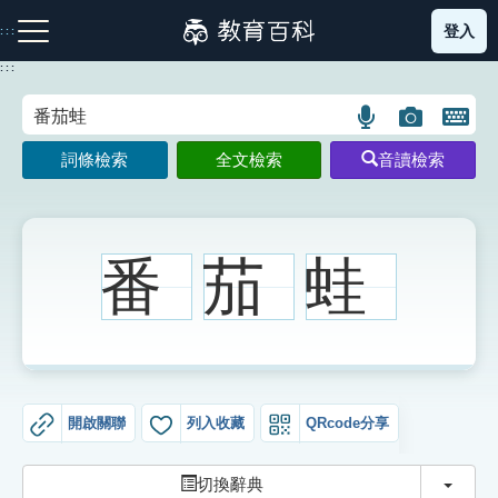
跳
登入
:::
到
主
:::
要
內
語
圖
開
容
注音索引圖示
筆畫索引圖示
部首索引表圖示
言
片
啟
詞條檢索
全文檢索
音讀檢索
搜
搜
鍵
尋
尋
盤
圖
圖
圖
示
示
示
番
茄
蛙
網站導覽
生字詞彙表
開啟關聯
列入收藏
QRcode分享
成語故事
切換
切換辭典