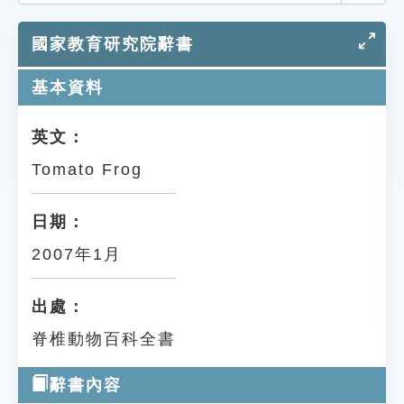
索引選單
國家教育研究院辭書
知識索引
單字索引
基本資料
生命大百科索引
英文：
Tomato Frog
遊戲專區
教學應用
日期：
2007年1月
貓頭鷹博士
出處：
脊椎動物百科全書
辭書內容