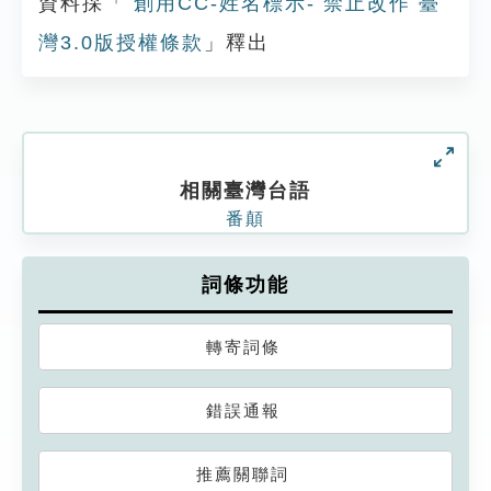
資料採「
創用CC-姓名標示- 禁止改作 臺
灣3.0版授權條款
」釋出
相關臺灣台語
番顛
詞條功能
轉寄詞條
錯誤通報
推薦關聯詞