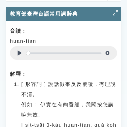
索引選單
教育部臺灣台語常用詞辭典
知識索引
單字索引
音讀：
生命大百科索引
huan-tian
遊戲專區
Play
Settings
教學應用
解釋：
貓頭鷹博士
[
形容詞
]
說話做事反反覆覆，有理說
不清。
例如：
伊實在有夠番顛，我閣按怎講
嘛無效。
I si̍t-tsāi ū-kàu huan-tian, guá koh