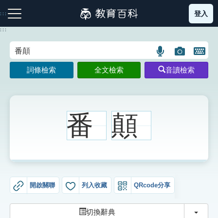
跳
登入
:::
到
主
:::
要
內
語
圖
開
容
注音索引圖示
筆畫索引圖示
部首索引表圖示
言
片
啟
詞條檢索
全文檢索
音讀檢索
搜
搜
鍵
尋
尋
盤
圖
圖
圖
示
示
示
番
顛
網站導覽
生字詞彙表
開啟關聯
列入收藏
QRcode分享
成語故事
切換
切換辭典