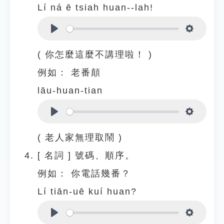
Lí ná ē tsiah huan--lah!
Play
Settings
( 你怎麼這麼不講理啦！ )
例如：
老番顛
lāu-huan-tian
Play
Settings
( 老人家無理取鬧 )
[
名詞
]
號碼、順序。
例如：
你電話幾番？
Lí tiān-uē kuí huan?