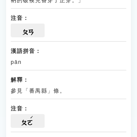
衲的破襖兒番穿了正穿。」
注音：
ㄆㄢ
漢語拼音：
pān
解釋：
參見「番禺縣」條。
注音：
ㄆㄛ