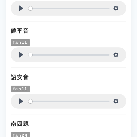
Play
Settings
饒平音
fan11
Play
Settings
詔安音
fan11
Play
Settings
南四縣
fan24