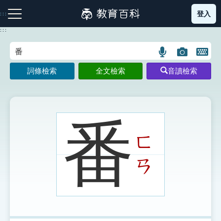
跳
登入
:::
到
主
:::
要
內
語
圖
開
容
注音索引圖示
筆畫索引圖示
部首索引表圖示
言
片
啟
詞條檢索
全文檢索
音讀檢索
搜
搜
鍵
尋
尋
盤
圖
圖
圖
示
示
示
番
ㄈ
網站導覽
ㄢ
生字詞彙表
成語故事