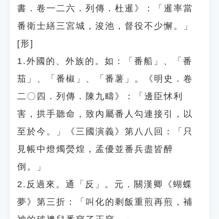
書．卷一二六．列傳．杜暹》：「暹率當
番衛士繕三宮城，浚池，督役不少懈。」
[形]
1.外國的、外族的。如：「番船」、「番
茄」、「番椒」、「番薯」。《明史．卷
二〇四．列傳．陳九疇》：「邊臣怵利
害，拱手聽命，致內屬番人勾連接引，以
至於今。」《三國演義》第八八回：「只
見帳中燈燭熒煌，孟優並番兵盡皆醉
倒。」
2.反過來。通「反」。元．關漢卿《蝴蝶
夢》第三折：「叫化的剩飯重煎再煎，補