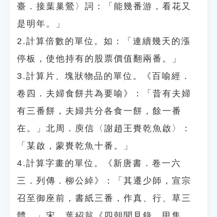
臺．接葉巢鶯〉詞：「能幾番游，看花又
是明年。」
2.計算倍數的單位。如：「連續幾天的漲
停板，使他持有的股票價值翻兩番。」
3.計算片、塊狀物品的單位。《百喻經．
卷四．夫婦食餅共為要喻》：「昔有夫婦
有三番餅，夫婦共分各食一餅，餘一番
在。」北周．庾信〈謝趙王賚乾魚啟〉：
「某啟，蒙賚乾魚十番。」
4.計算字畫的單位。《新唐書．卷一六
三．列傳．柳公綽》：「其遷少師，宣宗
召至御座前，書紙三番，作真、行、草三
體。」宋．葉紹翁《四朝聞見錄．甲集．