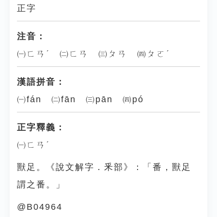
正字
注音：
㈠ㄈㄢˊ ㈡ㄈㄢ ㈢ㄆㄢ ㈣ㄆㄛˊ
漢語拼音：
㈠fán ㈡fān ㈢pān ㈣pó
正字釋義：
㈠ㄈㄢˊ
獸足。《說文解字．釆部》：「番，獸足
謂之番。」
@B04964