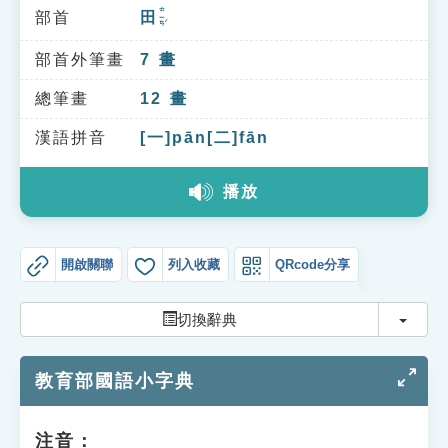
索引選單
ㄊㄧㄢˊ
部首
田
知識索引
部首外筆畫
7
畫
單字索引
總筆畫
12
畫
生命大百科索引
漢語拼音
[一]pān[二]fān
遊戲專區
播放
教學應用
開啟關聯
列入收藏
QRcode分享
貓頭鷹博士
切換
切換辭典
教育部國語小字典
注音：