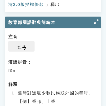
灣3.0版授權條款
」釋出
教育部國語辭典簡編本
注音：
ㄈㄢ
漢語拼音：
fān
解釋：
舊時對邊境少數民族或外國的稱呼。
【例】番邦、土番