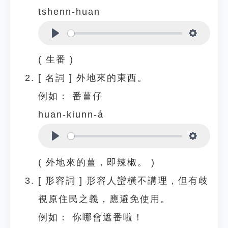
tshenn-huan
Play
Settings
( 生番 )
[
名詞
]
外地來的東西。
例如：
番薑仔
huan-kiunn-á
Play
Settings
( 外地來的薑，即辣椒。 )
[
形容詞
]
形容人蠻橫不講理，但有歧
視原住民之義，應避免使用。
例如：
你哪會遮番啦！