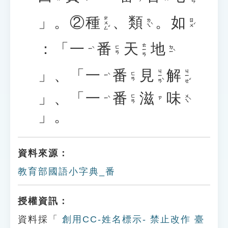
」。②
種
、
類
。
如
ㄓㄨㄥˇ
ㄌㄟˋ
ㄖㄨˊ
：「
一
番
天
地
ㄊㄧㄢ
ㄉㄧˋ
ㄈㄢ
ㄧˋ
」、「
一
番
見
解
ㄐㄧㄢˋ
ㄐㄧㄝˇ
ㄈㄢ
ㄧˋ
」、「
一
番
滋
味
ㄨㄟˋ
ㄈㄢ
ㄧˋ
ㄗ
」。
資料來源：
教育部國語小字典_番
授權資訊：
資料採「
創用CC-姓名標示- 禁止改作 臺