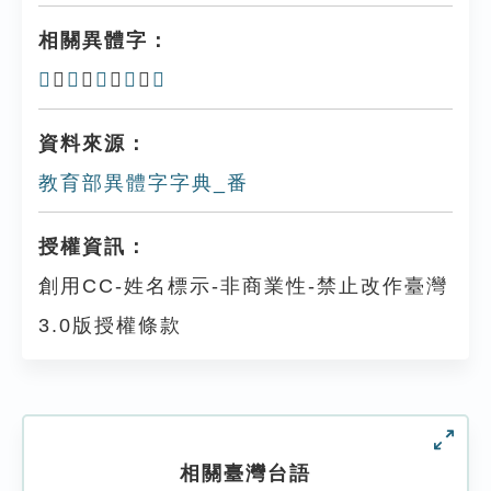
相關異體字：
𥸨
、
𥻫
、
𢇪
、
畨
、
𤳖
資料來源：
教育部異體字字典_番
授權資訊：
創用CC-姓名標示-非商業性-禁止改作臺灣
3.0版授權條款
相關臺灣台語