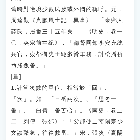
舊時對邊境少數民族或外國的稱呼。元．
周達觀《真臘風土記．異事》：「余鄉人
薛氏，居番三十五年矣。」《明史．卷一
〇．英宗前本紀》：「都督同知李安充總
兵官，僉都御史王翺參贊軍務，討松潘祈
命簇叛番。」
[量]
1.計算次數的單位。相當於「回」、
「次」。如：「三番兩次」、「思考一
番」、「白費一番苦心」。《南史．卷三
二．列傳．張邵》：「父邵使士南陽宗少
文談繫象，往復數番。」宋．張炎〈高陽