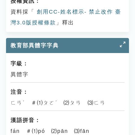
授權資訊：
資料採「
創用CC-姓名標示- 禁止改作 臺
灣3.0版授權條款
」釋出
教育部異體字字典
字級：
異體字
注音：
ㄈㄢˊ ＃⑴ㄆㄛˊ ⑵ㄆㄢ ⑶ㄈㄢ
漢語拼音：
fán ＃⑴pó ⑵pān ⑶fān