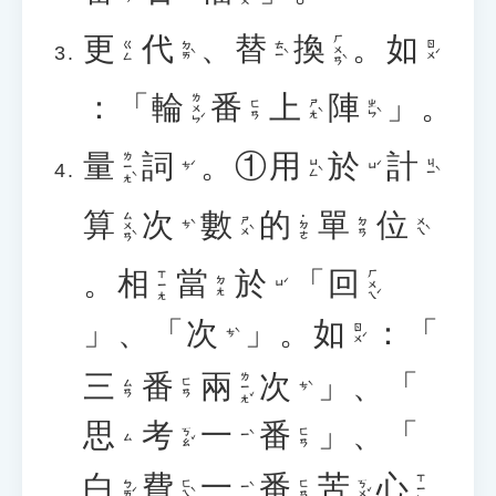
更
代
、
替
換
。
如
ㄏㄨㄢˋ
ㄉㄞˋ
ㄊㄧˋ
ㄖㄨˊ
ㄍㄥ
：「
輪
番
上
陣
」。
ㄌㄨㄣˊ
ㄕㄤˋ
ㄓㄣˋ
ㄈㄢ
量
詞
。①
用
於
計
ㄌㄧㄤˋ
ㄩㄥˋ
ㄐㄧˋ
ㄘˊ
ㄩˊ
算
次
數
的
單
位
ㄙㄨㄢˋ
˙ㄉㄜ
ㄕㄨˋ
ㄨㄟˋ
ㄉㄢ
ㄘˋ
。
相
當
於
「
回
ㄏㄨㄟˊ
ㄒㄧㄤ
ㄉㄤ
ㄩˊ
」、「
次
」。
如
：「
ㄖㄨˊ
ㄘˋ
三
番
兩
次
」、「
ㄌㄧㄤˇ
ㄙㄢ
ㄈㄢ
ㄘˋ
思
考
一
番
」、「
ㄎㄠˇ
ㄈㄢ
ㄧˋ
ㄙ
白
費
一
番
苦
心
ㄒㄧㄣ
ㄅㄞˊ
ㄈㄟˋ
ㄎㄨˇ
ㄈㄢ
ㄧˋ