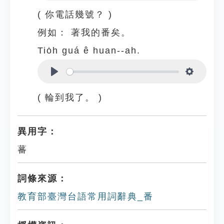
Play
Settings
( 你電話幾號？ )
例如：
著我的番矣。
Tio̍h guá ê huan--ah.
Play
Settings
( 輪到我了。 )
異用字：
蕃
詞條來源：
教育部臺灣台語常用詞辭典_番