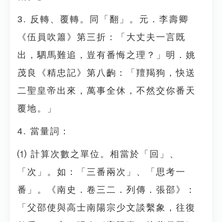
3. 反轉、覆轉。同「翻」。元．李壽卿
《伍員吹簫》第三折：「大丈夫一言既
出，駟馬難追，豈有番悔之理？」明．姚
茂良《精忠記》第八齣：「羶羯狗，快送
二聖皇帝出來，萬事全休，不然交你番天
覆地。」
4. 當量詞：
⑴ 計算次數之單位。相當於「回」、
「次」。如：「三番兩次」、「思考一
番」。《南史．卷三二．列傳．張邵》：
「父邵使與高士南陽宗少文談繫象，往復