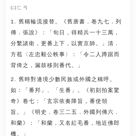
㈡ㄈㄢ
1. 舊稱輪流接替。《舊唐書．卷九七．列
傳．張說》：「旬日，得精兵一十三萬，
分繫諸衛，更番上下，以實京師。」清．
方苞〈左忠毅公軼事〉：「令二人蹲踞而
背倚之，漏鼓移則番代。」
2. 舊時對邊境少數民族或外國之稱呼。
如：「番邦」、「生番」。《初刻拍案驚
奇》卷七：「玄宗依奏降旨，番使領
旨。」《明史．卷三二五．外國列傳六．
和蘭》：「和蘭，又名紅毛番，地近佛郎
機。」