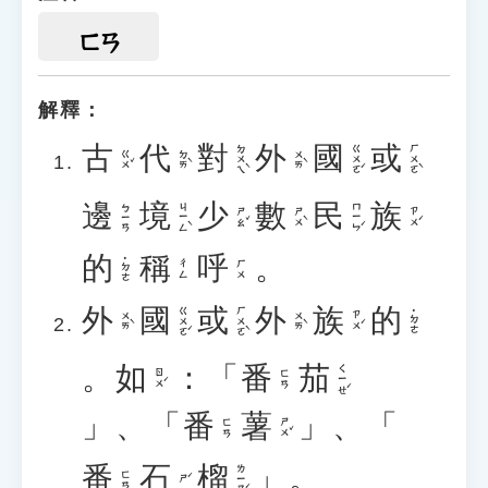
ㄈㄢ
解釋：
古
代
對
外
國
或
ㄉㄨㄟˋ
ㄍㄨㄛˊ
ㄏㄨㄛˋ
ㄍㄨˇ
ㄉㄞˋ
ㄨㄞˋ
邊
境
少
數
民
族
ㄐㄧㄥˋ
ㄇㄧㄣˊ
ㄅㄧㄢ
ㄕㄠˇ
ㄕㄨˋ
ㄗㄨˊ
的
稱
呼
。
˙ㄉㄜ
ㄔㄥ
ㄏㄨ
外
國
或
外
族
的
ㄍㄨㄛˊ
ㄏㄨㄛˋ
˙ㄉㄜ
ㄨㄞˋ
ㄨㄞˋ
ㄗㄨˊ
。
如
：「
番
茄
ㄑㄧㄝˊ
ㄖㄨˊ
ㄈㄢ
」、「
番
薯
」、「
ㄕㄨˇ
ㄈㄢ
番
石
榴
」。
ㄌㄧㄡˊ
ㄈㄢ
ㄕˊ