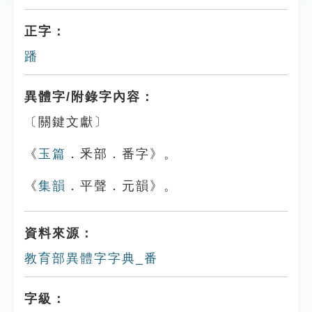
正字：
蹯
異體字/附錄字內容：
〔關鍵文獻〕
《
玉篇
．釆部．番字》。
《
集韻
．平聲．元韻》。
資料來源：
教育部異體字字典_番
字級：