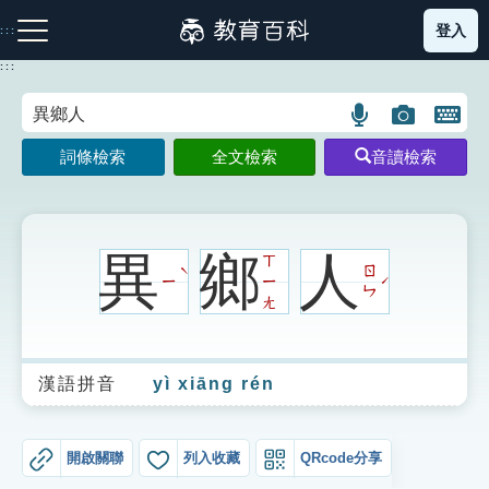
跳
登入
:::
到
主
:::
要
內
語
圖
開
容
注音索引圖示
筆畫索引圖示
部首索引表圖示
言
片
啟
詞條檢索
全文檢索
音讀檢索
搜
搜
鍵
尋
尋
盤
圖
圖
圖
示
示
示
異
鄉
人
ㄒ
ㄖ
ˋ
ㄧ
ㄧ
ˊ
ㄣ
ㄤ
網站導覽
漢語拼音
yì xiāng rén
生字詞彙表
成語故事
開啟關聯
列入收藏
QRcode分享