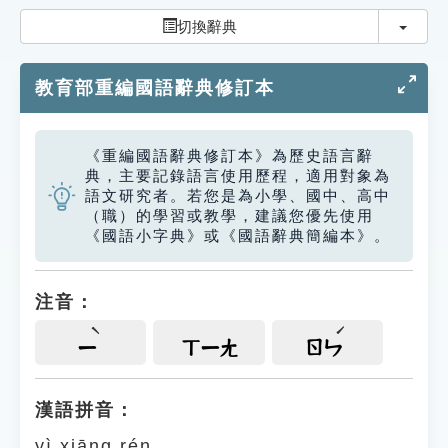
索引選單
切換
切換辭典
知識索引
教育部重編國語辭典修訂本
單字索引
生命大百科索引
《重編國語辭典修訂本》為歷史語言辭
典，主要記錄語言使用歷程，適用對象為
遊戲專區
語文研究者。若您是為小學、國中、高中
（職）的學習或教學，建議您優先使用
《國語小字典》或《國語辭典簡編本》。
教學應用
貓頭鷹博士
注音：
ㄧ
ㄒㄧㄤ
ㄖㄣ
漢語拼音：
yì xiāng rén