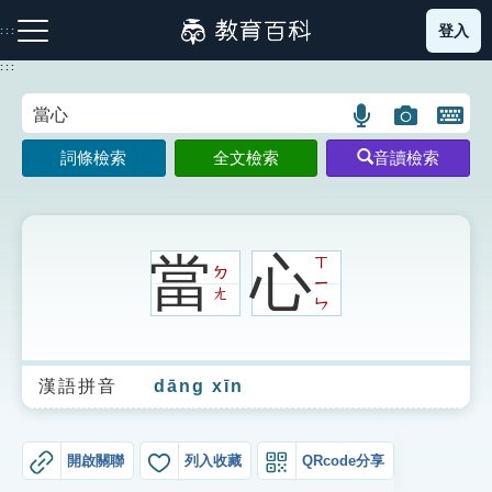
跳
登入
:::
到
主
:::
要
內
語
圖
開
容
注音索引圖示
筆畫索引圖示
部首索引表圖示
言
片
啟
詞條檢索
全文檢索
音讀檢索
搜
搜
鍵
尋
尋
盤
圖
圖
圖
示
示
示
當
心
ㄒ
ㄉ
ㄧ
ㄤ
ㄣ
網站導覽
漢語拼音
dāng xīn
生字詞彙表
成語故事
開啟關聯
列入收藏
QRcode分享