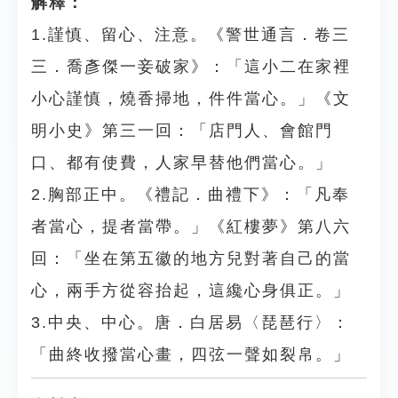
解釋：
1.謹慎、留心、注意。《警世通言．卷三
三．喬彥傑一妾破家》：「這小二在家裡
小心謹慎，燒香掃地，件件當心。」《文
明小史》第三一回：「店門人、會館門
口、都有使費，人家早替他們當心。」
2.胸部正中。《禮記．曲禮下》：「凡奉
者當心，提者當帶。」《紅樓夢》第八六
回：「坐在第五徽的地方兒對著自己的當
心，兩手方從容抬起，這纔心身俱正。」
3.中央、中心。唐．白居易〈琵琶行〉：
「曲終收撥當心畫，四弦一聲如裂帛。」