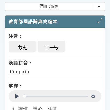
索引選單
切換
切換辭典
知識索引
教育部國語辭典簡編本
單字索引
生命大百科索引
注音：
遊戲專區
ㄉㄤ
ㄒㄧㄣ
教學應用
漢語拼音：
dāng xīn
貓頭鷹博士
解釋：
Play
Settings
謹慎、留心、注意。