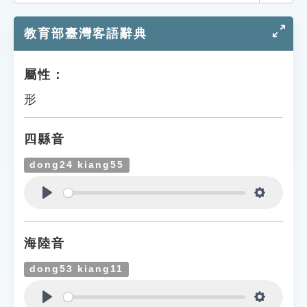
索引選單
教育部臺灣客語辭典
知識索引
單字索引
屬性：
生命大百科索引
形
遊戲專區
四縣音
教學應用
dong24 kiang55
貓頭鷹博士
Play
Settings
海陸音
dong53 kiang11