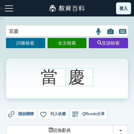
跳
登入
:::
到
主
:::
要
內
語
圖
開
容
注音索引圖示
筆畫索引圖示
部首索引表圖示
言
片
啟
詞條檢索
全文檢索
音讀檢索
搜
搜
鍵
尋
尋
盤
圖
圖
圖
示
示
示
當
慶
網站導覽
生字詞彙表
開啟關聯
列入收藏
QRcode分享
成語故事
切換
切換辭典