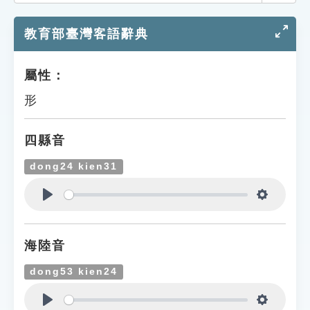
索引選單
教育部臺灣客語辭典
知識索引
單字索引
屬性：
生命大百科索引
形
遊戲專區
四縣音
教學應用
dong24 kien31
貓頭鷹博士
Play
Settings
海陸音
dong53 kien24