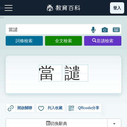
跳
登入
:::
到
主
:::
要
內
語
圖
開
容
注音索引圖示
筆畫索引圖示
部首索引表圖示
言
片
啟
詞條檢索
全文檢索
音讀檢索
搜
搜
鍵
尋
尋
盤
圖
圖
圖
示
示
示
當
譴
網站導覽
生字詞彙表
開啟關聯
列入收藏
QRcode分享
成語故事
切換
切換辭典