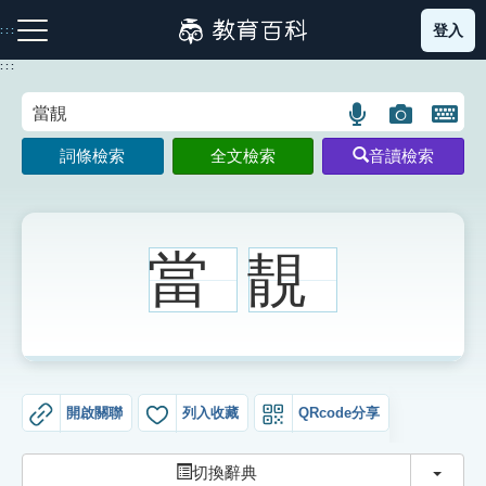
跳
登入
:::
到
主
:::
要
內
語
圖
開
容
注音索引圖示
筆畫索引圖示
部首索引表圖示
言
片
啟
詞條檢索
全文檢索
音讀檢索
搜
搜
鍵
尋
尋
盤
圖
圖
圖
示
示
示
當
靚
網站導覽
生字詞彙表
開啟關聯
列入收藏
QRcode分享
成語故事
切換
切換辭典