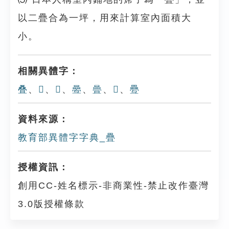
以二疊合為一坪，用來計算室內面積大
小。
相關異體字：
叠
、
𣆹
、
𣈍
、
㬪
、
曡
、
𤴁
、
疉
資料來源：
教育部異體字字典_疊
授權資訊：
創用CC-姓名標示-非商業性-禁止改作臺灣
3.0版授權條款