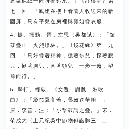
這驢似紙一般折疊起來。」《紅樓夢》第
七一回：「鳳姐在樓上看著人收送來的新
圍屏，只有平兒在房裡與鳳姐疊衣服。」
4. 振、振動。晉．左思〈吳都賦〉：「鉦
鼓疊山，火烈熛林。」《鏡花緣》第一九
回：「只好疊著精神，穩著步兒，探著腰
兒，挺著胸兒，直著頸兒，一步一趨，望
前而行。」
5. 擊打、輕敲。《文選．謝脁．鼓吹
曲》：「凝笳翼高蓋，疊鼓送華輈。」
唐．李善．注：「小擊鼓謂之疊。」宋．
范成大〈上元紀吳中節物俳諧體三十二