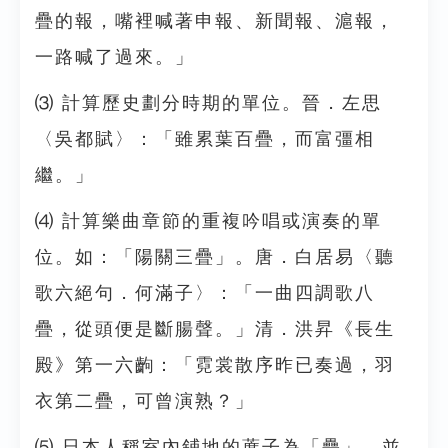
疊的報，嘴裡喊著申報、新聞報、滬報，
一路喊了過來。」
⑶ 計算歷史劃分時期的單位。晉．左思
〈吳都賦〉：「雖累葉百疊，而富彊相
繼。」
⑷ 計算樂曲章節的重複吟唱或演奏的單
位。如：「陽關三疊」。唐．白居易〈聽
歌六絕句．何滿子〉：「一曲四調歌八
疊，從頭便是斷腸聲。」清．洪昇《長生
殿》第一六齣：「霓裳散序昨已奏過，羽
衣第二疊，可曾演熟？」
⑸ 日本人稱室內鋪地的蓆子為「疊」，並