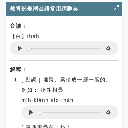
教育部臺灣台語常用詞辭典
音讀：
【白】tha̍h
Play
Settings
解釋：
[
動詞
]
堆聚、累積成一層一層的。
例如：
物件相疊
mi̍h-kiānn sio-tha̍h
Play
Settings
( 東西重疊在一起 )