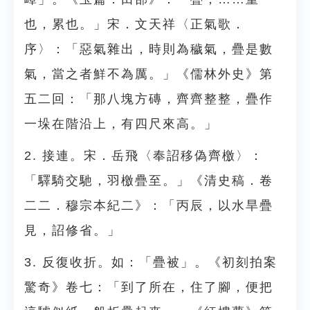
也，累也。」宋．文天祥〈正氣歌．
序〉：「惡氣雜出，時則為穢氣，疊是數
氣，當之者鮮不為厲。」《儒林外史》第
五二回：「那八塊方磚，齊齊整整，疊作
一垛在階沿上，有四尺來高。」
2. 接連。宋．岳飛〈奉詔移偽齊檄〉：
「驛騎交馳，羽檄疊至。」《清史稿．卷
二二．穆宗本紀二》：「丙辰，以水旱疊
見，詔修省。」
3. 反復收折。如：「疊被」。《初刻拍案
驚奇》卷七：「到了所在，住了腳，便把