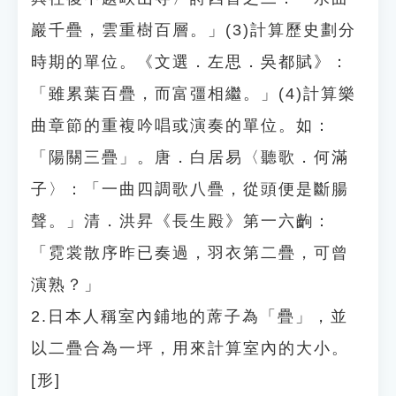
巖千疊，雲重樹百層。」(3)計算歷史劃分
時期的單位。《文選．左思．吳都賦》：
「雖累葉百疊，而富彊相繼。」(4)計算樂
曲章節的重複吟唱或演奏的單位。如：
「陽關三疊」。唐．白居易〈聽歌．何滿
子〉：「一曲四調歌八疊，從頭便是斷腸
聲。」清．洪昇《長生殿》第一六齣：
「霓裳散序昨已奏過，羽衣第二疊，可曾
演熟？」
2.日本人稱室內鋪地的蓆子為「疊」，並
以二疊合為一坪，用來計算室內的大小。
[形]