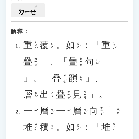
ㄉㄧㄝ
解釋：
重
覆
。
如
：「
重
ㄔㄨㄥˊ
ㄔㄨㄥˊ
ㄈㄨˋ
ㄖㄨˊ
疊
」、「
疊
句
ㄉㄧㄝˊ
ㄉㄧㄝˊ
ㄐㄩˋ
」、「
疊
韻
」、「
ㄉㄧㄝˊ
ㄩㄣˋ
層
出
疊
見
」。
ㄉㄧㄝˊ
ㄐㄧㄢˋ
ㄘㄥˊ
ㄔㄨ
一
層
一
層
向
上
ㄒㄧㄤˋ
ㄘㄥˊ
ㄘㄥˊ
ㄕㄤˋ
ㄧˋ
ㄧˋ
堆
積
。
如
：「
堆
ㄉㄨㄟ
ㄉㄨㄟ
ㄖㄨˊ
ㄐㄧ