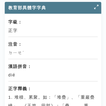
教育部異體字字典
字級：
正字
注音：
ㄉㄧㄝˊ
漢語拼音：
dié
正字釋義：
1. 堆積、累聚。如：「堆疊」、「重巖疊
嶂」。《玉篇．田部》：「疊，……重