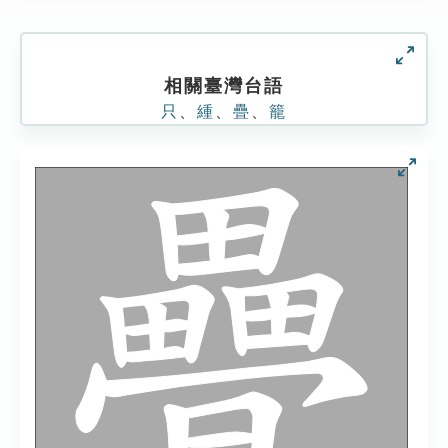
相關臺灣台語
只
、
緟
、
疊
、
籠