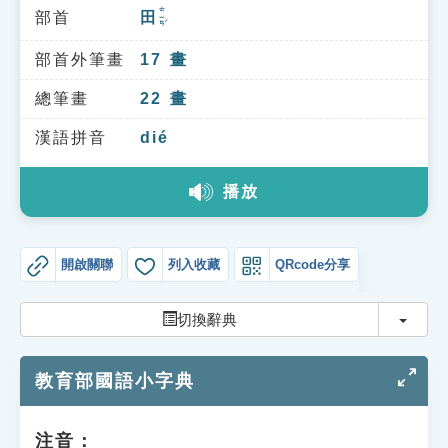
索引選單
ㄊㄧㄢˊ
部首
田
知識索引
部首外筆畫
17
畫
單字索引
總筆畫
22
畫
生命大百科索引
漢語拼音
dié
遊戲專區
播放
教學應用
開啟關聯
列入收藏
QRcode分享
貓頭鷹博士
切換
切換辭典
教育部國語小字典
注音：