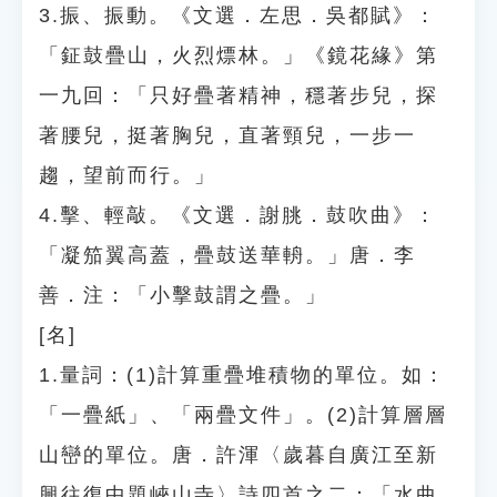
3.振、振動。《文選．左思．吳都賦》：
「鉦鼓疊山，火烈熛林。」《鏡花緣》第
一九回：「只好疊著精神，穩著步兒，探
著腰兒，挺著胸兒，直著頸兒，一步一
趨，望前而行。」
4.擊、輕敲。《文選．謝朓．鼓吹曲》：
「凝笳翼高蓋，疊鼓送華輈。」唐．李
善．注：「小擊鼓謂之疊。」
[名]
1.量詞：(1)計算重疊堆積物的單位。如：
「一疊紙」、「兩疊文件」。(2)計算層層
山巒的單位。唐．許渾〈歲暮自廣江至新
興往復中題峽山寺〉詩四首之二：「水曲