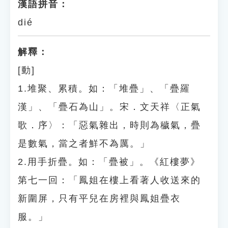
漢語拼音：
dié
解釋：
[動]
1.堆聚、累積。如：「堆疊」、「疊羅
漢」、「疊石為山」。宋．文天祥〈正氣
歌．序〉：「惡氣雜出，時則為穢氣，疊
是數氣，當之者鮮不為厲。」
2.用手折疊。如：「疊被」。《紅樓夢》
第七一回：「鳳姐在樓上看著人收送來的
新圍屏，只有平兒在房裡與鳳姐疊衣
服。」