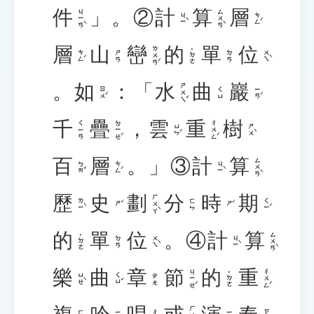
件
」。②
計
算
層
ㄐㄧㄢˋ
ㄙㄨㄢˋ
ㄐㄧˋ
ㄘㄥˊ
層
山
巒
的
單
位
ㄌㄨㄢˊ
˙ㄉㄜ
ㄘㄥˊ
ㄨㄟˋ
ㄕㄢ
ㄉㄢ
。
如
：「
水
曲
巖
ㄕㄨㄟˇ
ㄖㄨˊ
ㄧㄢˊ
ㄑㄩ
千
疊
，
雲
重
樹
ㄉㄧㄝˊ
ㄔㄨㄥˊ
ㄑㄧㄢ
ㄩㄣˊ
ㄕㄨˋ
百
層
。」③
計
算
ㄙㄨㄢˋ
ㄅㄞˇ
ㄘㄥˊ
ㄐㄧˋ
歷
史
劃
分
時
期
ㄏㄨㄚˋ
ㄌㄧˋ
ㄑㄧˊ
ㄈㄣ
ㄕˇ
ㄕˊ
的
單
位
。④
計
算
ㄙㄨㄢˋ
˙ㄉㄜ
ㄨㄟˋ
ㄐㄧˋ
ㄉㄢ
樂
曲
章
節
的
重
ㄐㄧㄝˊ
ㄔㄨㄥˊ
˙ㄉㄜ
ㄩㄝˋ
ㄑㄩˇ
ㄓㄤ