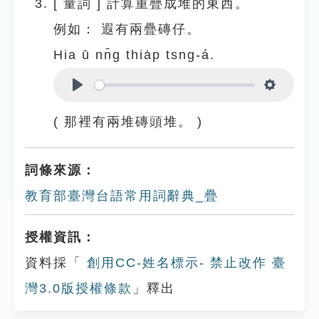
[
量詞
]
計算重疊成堆的東西。
例如：
遐有兩疊磚仔。
Hia ū nn̄g thia̍p tsng-á.
Play
Settings
( 那裡有兩堆磚頭堆。 )
詞條來源：
教育部臺灣台語常用詞辭典_疊
授權資訊：
資料採「
創用CC-姓名標示- 禁止改作 臺
灣3.0版授權條款
」釋出