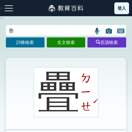
跳
登入
:::
到
主
:::
要
內
語
圖
開
容
注音索引圖示
筆畫索引圖示
部首索引表圖示
言
片
啟
詞條檢索
全文檢索
音讀檢索
搜
搜
鍵
尋
尋
盤
圖
圖
圖
示
示
示
疊
ㄉ
ㄧ
網站導覽
ˊ
ㄝ
生字詞彙表
成語故事