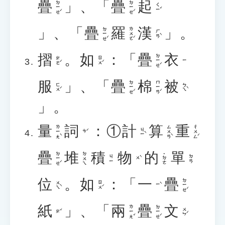
疊
」、「
疊
起
ㄉㄧㄝˊ
ㄉㄧㄝˊ
ㄑㄧˇ
」、「
疊
羅
漢
」。
ㄉㄧㄝˊ
ㄌㄨㄛˊ
ㄏㄢˋ
摺
。
如
：「
疊
衣
ㄉㄧㄝˊ
ㄓㄜˊ
ㄖㄨˊ
ㄧ
服
」、「
疊
棉
被
ㄉㄧㄝˊ
ㄇㄧㄢˊ
ㄈㄨˊ
ㄅㄟˋ
」。
量
詞
：①
計
算
重
ㄌㄧㄤˋ
ㄙㄨㄢˋ
ㄔㄨㄥˊ
ㄐㄧˋ
ㄘˊ
疊
堆
積
物
的
單
ㄉㄧㄝˊ
ㄉㄨㄟ
˙ㄉㄜ
ㄐㄧ
ㄉㄢ
ㄨˋ
位
。
如
：「
一
疊
ㄉㄧㄝˊ
ㄨㄟˋ
ㄖㄨˊ
ㄧˋ
紙
」、「
兩
疊
文
ㄌㄧㄤˇ
ㄉㄧㄝˊ
ㄨㄣˊ
ㄓˇ