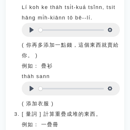
Lí koh ke tha̍h tsi̍t-kuá tsînn, tsit
hāng mi̍h-kiānn tō bē--lí.
Play
Settings
( 你再多添加一點錢，這個東西就賣給
你。 )
例如：
疊衫
tha̍h sann
Play
Settings
( 添加衣服 )
[
量詞
]
計算重疊成堆的東西。
例如：
一疊冊