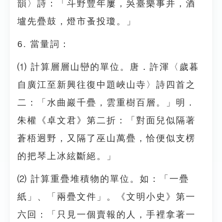
韻〉詩：「斗野豐年屢，吳臺樂事并，酒
壚先疊鼓，燈市蚤投瓊。」
6. 當量詞：
⑴ 計算層層山巒的單位。唐．許渾〈歲暮
自廣江至新興往復中題峽山寺〉詩四首之
二：「水曲巖千疊，雲重樹百層。」明．
朱權《卓文君》第二折：「對面兒似隔著
蒼梧迥野，又隔了巫山萬疊，恰便似支楞
的把琴上冰絃斷絕。」
⑵ 計算重疊堆積物的單位。如：「一疊
紙」、「兩疊文件」。《文明小史》第一
六回：「只見一個賣報的人，手裡拿著一