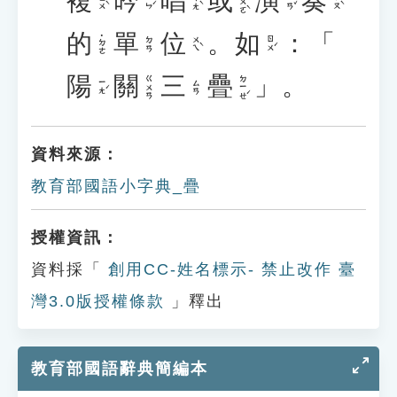
複
吟
唱
或
演
奏
ㄏㄨㄛˋ
ㄈㄨˋ
ㄧㄣˊ
ㄔㄤˋ
ㄧㄢˇ
ㄗㄡˋ
的
單
位
。
如
：「
˙ㄉㄜ
ㄨㄟˋ
ㄖㄨˊ
ㄉㄢ
陽
關
三
疊
」。
ㄉㄧㄝˊ
ㄍㄨㄢ
ㄧㄤˊ
ㄙㄢ
資料來源：
教育部國語小字典_疊
授權資訊：
資料採「
創用CC-姓名標示- 禁止改作 臺
灣3.0版授權條款
」釋出
教育部國語辭典簡編本