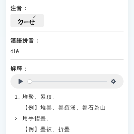
注音：
ㄉㄧㄝ
漢語拼音：
dié
解釋：
Play
Settings
堆聚、累積。
【例】堆疊、疊羅漢、疊石為山
用手摺疊。
【例】疊被、折疊