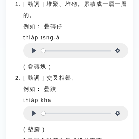
[
動詞
]
堆聚、堆砌。累積成一層一層
的。
例如：
疊磚仔
thia̍p tsng-á
Play
Settings
( 疊磚塊 )
[
動詞
]
交叉相疊。
例如：
疊跤
thia̍p kha
Play
Settings
( 墊腳 )