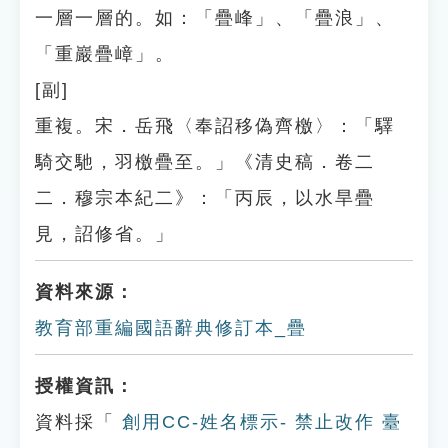
一層一層的。如：「疊峰」、「疊浪」、
「重巖疊嶂」。
[副]
重複。宋．岳飛〈奉詔移偽齊檄〉：「驛
騎交馳，羽檄疊至。」《清史稿．卷二
二．穆宗本紀二》：「丙辰，以水旱疊
見，詔修省。」
資料來源：
教育部重編國語辭典修訂本_疊
授權資訊：
資料採「
創用CC-姓名標示- 禁止改作 臺